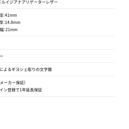
：ルイジアナアリゲーターレザー
径：41mm
：14.8mm
幅：21mm
ー
によるギヨシェ彫りの文字盤
（メーカー保証）
イン登録で1年延長保証