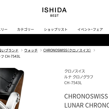
エリー
カテゴリー
ショップリスト
イベント・フェア
H
I
J
K
L
M
N
O
P
ご来店の予約
会社概要
オンライン相談
サービス
ド
BLOG
ISHIDA表参道
買取り・下取り・委託サービスについて
検索
扱いブランド
ウォッチ
CHRONOSWISS（クロノスイス）
採用情報
 CH-7543L
TRON
amazfit
X
ン
アマズフィット
ヴィンテージブランド一覧はこちら
ISHIDA SPECIAL EDITION
I
Luxury Time Lounge
クロノスイス
ルナ クロノグラフ
 Heart
ARMINSTROM
デザイナーズ家電
い
CH-7543L
ハート
アーミンシュトローム
日用品
i
IWC 表参道ブティック
CHRONOSWISS
SA
その他
LUNAR CHRON