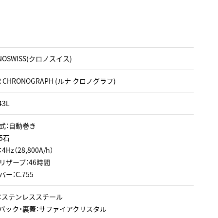
NOSWISS(クロノスイス)
R CHRONOGRAPH (ルナ クロノグラフ)
43L
式：自動巻き
5石
Hz（28,800A/h）
リザーブ：46時間
ー：C.755
：ステンレススチール
バック・裏蓋：サファイアクリスタル