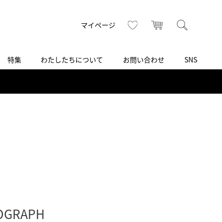
トップ
へ
お気に入り
カート
検索
マイページ
特集
わたしたちについて
お問い合わせ
SNS
R
S
T
U
V
W
X
Z
買取り・下取り・委託サービス
CSR
ヴィンテージブランド
INSTAGRAM
ISHIDA N43°（札幌）
AMIDA
TikTok
アミダ
SHIDA いいモノ Selection
ブライトリング ブティック 銀座
Arnold & Son
いモノ Gift selection
アーノルド＆サン
.s.d.(アイエスディー)
BEST VINTAGE
新宿
OGRAPH