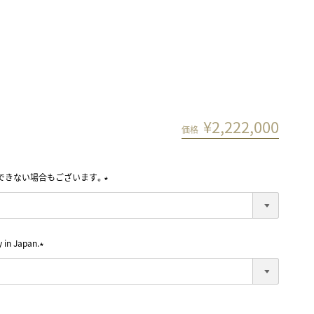
フ
¥
2,222,000
価格
できない場合もございます。
(
必
須
)
in Japan.
(
必
須
)