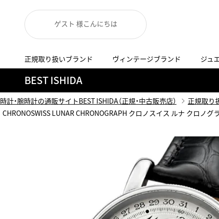
ゲスト 様こんにちは
正規取り扱いブランド
ヴィンテージブランド
ジュ
A
B
C
D
E
F
G
BEST ISHIDA
代表メッセージ
お問い合わせ
YOUTUBE
正規取り扱いブラン
ISHIDA新宿
BEST VINTAGEについて
時計・腕時計の通販サイトBEST ISHIDA（正規・中古販売店）
正規取り
ニュースリリース
査定お申込み
CHRONOSWISS LUNAR CHRONOGRAPH クロノスイス ルナ クロノグラフ
Accurate Form
ACCU
FACEBOOK
アキュレイトフォルム
アキュトロ
ラグジュアリーウォッチ
TimeVallée ISHIDA Azabudai Hills
ANGEL CLOVER
Angel
ウォッチ
エンジェルクローバー
エンジェル
LINE
スマートウォッチ
ブライトリング ブティック GINZA SIX
ASTRON
ATTE
ジュエリー
アストロン
アテッサ