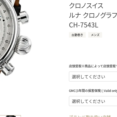
クロノスイス
正規取り扱いブランド一覧はこちら
BEST VINTAGE
ヒューリックスクエア札幌
ルナ クロノグラ
CH-7543L
ショップリスト一覧はこちら
⾃動巻き
メンズ
店頭受取※商品によって店頭受取
GMC(3年間の損害保険) | Valid only 