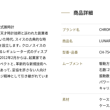
商品詳細
械式腕時計
ブランド名
CHRO
」天才時計技師と謳われた創業者
ていた時代、スイスの古典的な時
商品名
LUNA
を設立します。クロノスイスの
するレギュレーター式のディスプ
型番・品番
CH-75
012年2月からは、起業家であ
ムーブメント
駆動方
スペクトと、革新的な新規技術へ
石数：2
にあって、妥協を許さない人向け
振動数：4
ンジ精神として引き継がれていま
パワー
キャリバ
素材
ケース
ケース