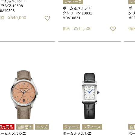
ボーム＆メルシエ
レディース
レ
ラシマ 10598
ボーム＆メルシエ
ボ
0A10598
クリフトン 10831
クリ
¥
649,000
価格
M0A10831
M0A
¥
511,500
価格
価
限定商品
⾃動巻き
メンズ
クォーツ
レディース
⾃
ボーム＆メルシエ
ボーム＆メルシエ
ボ