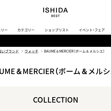
エリー
カテゴリー
ショップリスト
イベント・フェア
H
I
J
K
L
M
N
O
P
ご来店の予約
会社概要
オンライン相談
サービス
ド
BLOG
ISHIDA表参道
買取り・下取り・委託サービスについて
検索
扱いブランド
ウォッチ
BAUME＆MERCIER（ボーム＆メルシエ）
採用情報
TRON
amazfit
X
ン
アマズフィット
ヴィンテージブランド一覧はこちら
AUME＆MERCIER（ボーム＆メルシ
ISHIDA SPECIAL EDITION
I
Luxury Time Lounge
 Heart
ARMINSTROM
デザイナーズ家電
い
ハート
アーミンシュトローム
日用品
i
IWC 表参道ブティック
COLLECTION
SA
その他