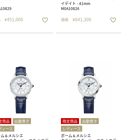
ク
イデイト - 41mm
10829
M0A10826
¥
451,000
¥
641,300
格
価格
定商品
⾃動巻き
限定商品
⾃動巻き
ディース
レディース
ーム＆メルシエ
ボーム＆メルシエ