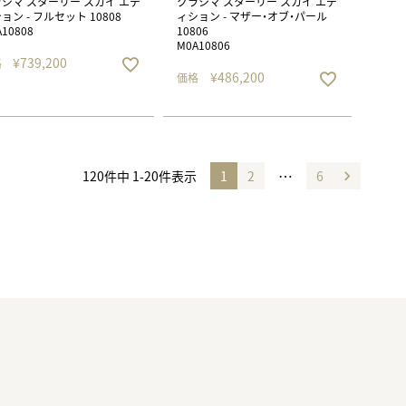
シマ スターリー スカイ エデ
クラシマ スターリー スカイ エデ
ョン - フルセット 10808
ィション - マザー・オブ・パール
10808
10806
M0A10806
¥
739,200
格
¥
486,200
価格
…
120
件中
1
-
20
件表示
1
2
6