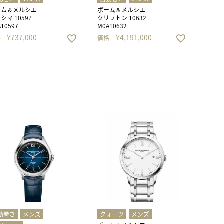
ーム＆メルシエ
ボーム＆メルシエ
シマ 10597
クリフトン 10632
10597
M0A10632
¥
737,000
¥
4,191,000
格
価格
動巻き
メンズ
クォーツ
メンズ