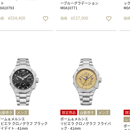
イト
ーブルーグラデーション
ッ
0A10793
M0A10771
M0A
¥
554,400
¥
537,900
価格
価格
価
⾃動巻き
メンズ
限定商品
⾃動巻き
メンズ
限
ボーム＆メルシエ
ボーム＆メルシエ
レ
リビエラ クロノグラフ ブラック
リビエラ クロノグラフ フライバ
ボ
イデイト - 41mm
ック - 41mm