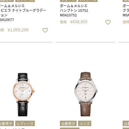
ボーム＆メルシエ
ボーム＆メルシエ
ボ
リビエラ ナイトブルーグラデー
ハンプトン 10752
クラ
ション
M0A10752
M0A
0A10677
¥
658,900
価格
価
¥
1,069,200
価格
⾃動巻き
レディース
⾃動巻き
メンズ
⾃