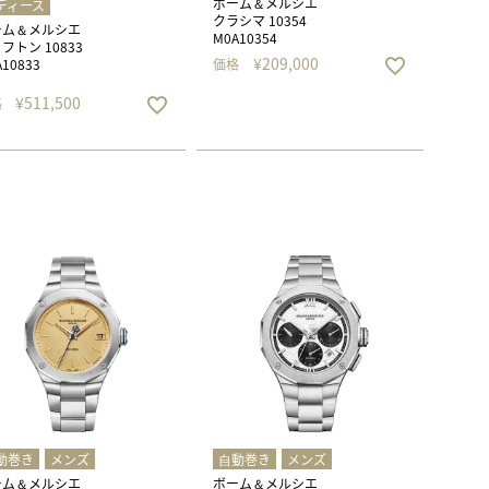
ボーム＆メルシエ
ディース
クラシマ 10354
ーム＆メルシエ
M0A10354
フトン 10833
¥
209,000
10833
価格
¥
511,500
格
動巻き
メンズ
⾃動巻き
メンズ
ーム＆メルシエ
ボーム＆メルシエ