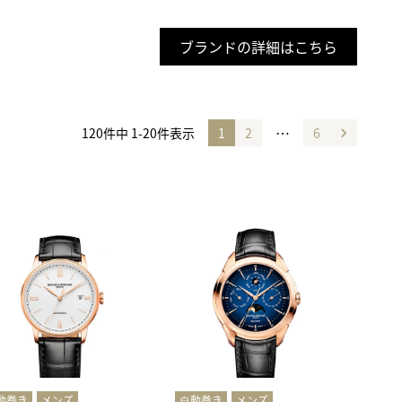
ブランドの詳細はこちら
…
120
件中
1
-
20
件表示
1
2
6
動巻き
メンズ
⾃動巻き
メンズ