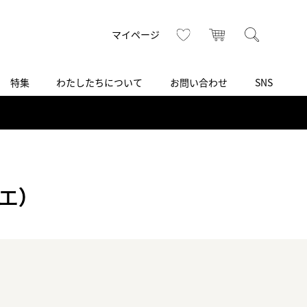
トップ
へ
お気に入り
カート
検索
マイページ
特集
わたしたちについて
お問い合わせ
SNS
R
S
T
U
V
W
X
Z
買取り・下取り・委託サービス
CSR
ヴィンテージブランド
INSTAGRAM
ISHIDA N43°（札幌）
AMIDA
TikTok
アミダ
エ）
SHIDA いいモノ Selection
ブライトリング ブティック 銀座
Arnold & Son
いモノ Gift selection
アーノルド＆サン
.s.d.(アイエスディー)
BEST VINTAGE
新宿