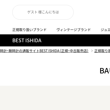
ゲスト 様こんにちは
正規取り扱いブランド
ヴィンテージブランド
ジュ
A
B
C
D
E
F
G
BEST ISHIDA
代表メッセージ
お問い合わせ
YOUTUBE
正規取り扱いブラン
ISHIDA新宿
BEST VINTAGEについて
時計・腕時計の通販サイトBEST ISHIDA（正規・中古販売店）
正規取り
ニュースリリース
査定お申込み
Accurate Form
ACCU
FACEBOOK
アキュレイトフォルム
アキュトロ
B
ラグジュアリーウォッチ
TimeVallée ISHIDA Azabudai Hills
ANGEL CLOVER
Angel
ウォッチ
エンジェルクローバー
エンジェル
LINE
スマートウォッチ
ブライトリング ブティック GINZA SIX
ASTRON
ATTE
ジュエリー
アストロン
アテッサ