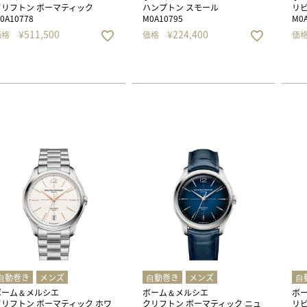
クリフトン ボーマティック
ハンプトン スモール
リビ
0A10778
M0A10795
M0A
¥
511,500
¥
224,400
価格
価格
価
⾃動巻き
メンズ
⾃動巻き
メンズ
⾃
ボーム＆メルシエ
ボーム＆メルシエ
ボ
クリフトン ボーマティック ホワ
クリフトン ボーマティック ニュ
リビ