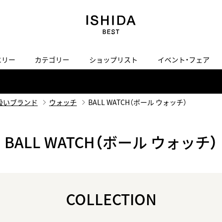
エリー
カテゴリー
ショップリスト
イベント・フェア
H
I
J
K
L
M
N
O
P
ご来店の予約
会社概要
オンライン相談
サービス
ド
BLOG
ISHIDA表参道
買取り・下取り・委託サービスについて
検索
扱いブランド
ウォッチ
BALL WATCH（ボール ウォッチ）
採用情報
TRON
amazfit
X
ン
アマズフィット
ヴィンテージブランド一覧はこちら
BALL WATCH（ボール ウォッチ）
ISHIDA SPECIAL EDITION
I
Luxury Time Lounge
 Heart
ARMINSTROM
デザイナーズ家電
い
ハート
アーミンシュトローム
日用品
i
IWC 表参道ブティック
COLLECTION
SA
その他