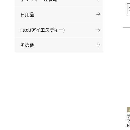
日用品
i.s.d.(アイエスディー)
その他
N