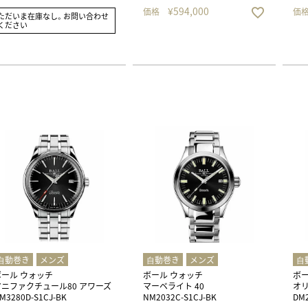
¥
594,000
価格
価
ただいま在庫なし。お問い合わせ
ください
⾃動巻き
メンズ
⾃動巻き
メンズ
⾃
ボール ウォッチ
ボール ウォッチ
ボー
マニファクチュール80 アワーズ
マーベライト 40
オ
M3280D-S1CJ-BK
NM2032C-S1CJ-BK
DM2