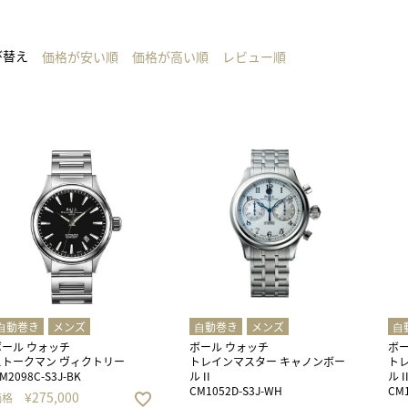
び替え
価格が安い順
価格が高い順
レビュー順
⾃動巻き
メンズ
⾃動巻き
メンズ
⾃
ボール ウォッチ
ボール ウォッチ
ボー
ストークマン ヴィクトリー
トレインマスター キャノンボー
ト
M2098C-S3J-BK
ル II
ル I
CM1052D-S3J-WH
CM1
¥
275,000
価格