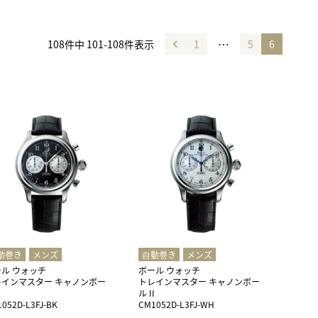
…
108
件中
101
-
108
件表示
1
5
6
動巻き
メンズ
⾃動巻き
メンズ
ル ウォッチ
ボール ウォッチ
レインマスター キャノンボー
トレインマスター キャノンボー
I
ル II
052D-L3FJ-BK
CM1052D-L3FJ-WH