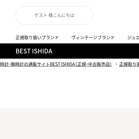
ゲスト 様こんにちは
正規取り扱いブランド
ヴィンテージブランド
ジュ
A
B
C
D
E
F
G
BEST ISHIDA
代表メッセージ
お問い合わせ
YOUTUBE
正規取り扱いブラン
ISHIDA新宿
BEST VINTAGEについて
時計・腕時計の通販サイトBEST ISHIDA（正規・中古販売店）
正規取り
ニュースリリース
査定お申込み
Accurate Form
ACCU
FACEBOOK
アキュレイトフォルム
アキュトロ
ラグジュアリーウォッチ
TimeVallée ISHIDA Azabudai Hills
ANGEL CLOVER
Angel
ウォッチ
エンジェルクローバー
エンジェル
LINE
スマートウォッチ
ブライトリング ブティック GINZA SIX
ASTRON
ATTE
ジュエリー
アストロン
アテッサ