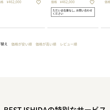
¥
462,000
¥
462,000
価格
価格
価
ただいま在庫なし。お問い合わせ
ください
び替え
価格が安い順
価格が高い順
レビュー順
BEST ISHIDAの特別なサービス