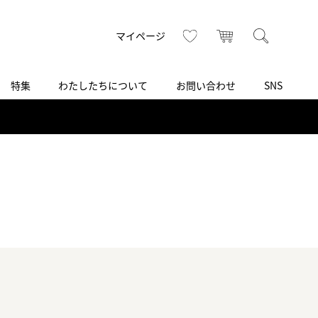
トップ
へ
お気に入り
カート
検索
マイページ
特集
わたしたちについて
お問い合わせ
SNS
R
S
T
U
V
W
X
Z
買取り・下取り・委託サービス
CSR
ヴィンテージブランド
INSTAGRAM
ISHIDA N43°（札幌）
AMIDA
TikTok
アミダ
SHIDA いいモノ Selection
ブライトリング ブティック 銀座
Arnold & Son
いモノ Gift selection
アーノルド＆サン
.s.d.(アイエスディー)
BEST VINTAGE
新宿