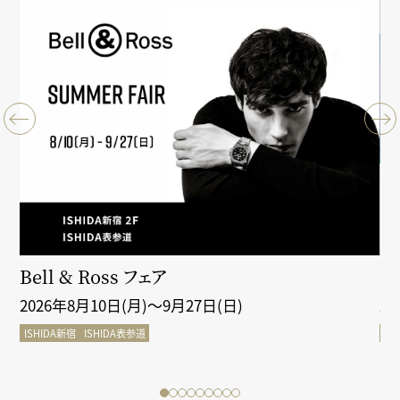
クシ
Bell & Ross フェア
Gr
2026年8月10日(月)～9月27日(日)
2
ISHIDA新宿
ISHIDA表参道
IS