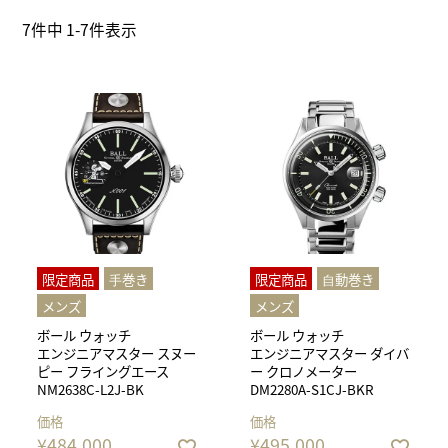
7
件中
1
-
7
件表示
限定商品
⼿巻き
限定商品
⾃動巻き
メンズ
メンズ
ボール ウォッチ
ボール ウォッチ
エンジニアマスター スヌー
エンジニアマスター ダイバ
ピー フライングエース
ー クロノメーター
NM2638C-L2J-BK
DM2280A-S1CJ-BKR
価格
価格
¥
484,000
¥
495,000