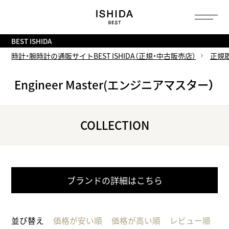
トップ
へ
BEST ISHIDA
時計・腕時計の通販サイトBEST ISHIDA（正規・中古販売店）
正規
Engineer Master(エンジニアマスター）
COLLECTION
ブランドの詳細はこちら
並び替え
価格が安い順
価格が高い順
レビュー順