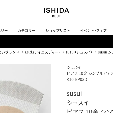
エリー
カテゴリー
ショップリスト
イベント・フェア
H
I
J
K
L
M
N
O
P
ご来店の予約
会社概要
オンライン相談
サービス
ド
BLOG
ISHIDA表参道
買取り・下取り・委託サービスについて
検索
扱いブランド
i.s.d.(アイエスディー)
susui（シュスイ）
susui
採用情報
TRON
amazfit
シュスイ
X
ン
アマズフィット
ヴィンテージブランド一覧はこちら
ISHIDA SPECIAL EDITION
I
Luxury Time Lounge
ピアス 10金 シンプルピア
K10-EP03D
 Heart
ARMINSTROM
デザイナーズ家電
い
ハート
アーミンシュトローム
日用品
i
susui
IWC 表参道ブティック
SA
シュスイ
その他
ピアス 10金 シ