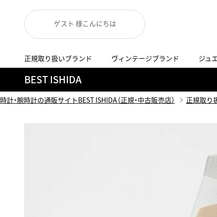
ゲスト 様こんにちは
正規取り扱いブランド
ヴィンテージブランド
ジュ
A
B
C
D
E
F
G
BEST ISHIDA
代表メッセージ
お問い合わせ
YOUTUBE
正規取り扱いブラン
ISHIDA新宿
BEST VINTAGEについて
時計・腕時計の通販サイトBEST ISHIDA（正規・中古販売店）
正規取り
ニュースリリース
査定お申込み
Accurate Form
ACCU
FACEBOOK
アキュレイトフォルム
アキュトロ
ラグジュアリーウォッチ
TimeVallée ISHIDA Azabudai Hills
ANGEL CLOVER
Angel
ウォッチ
エンジェルクローバー
エンジェル
LINE
スマートウォッチ
ブライトリング ブティック GINZA SIX
ASTRON
ATTE
ジュエリー
アストロン
アテッサ