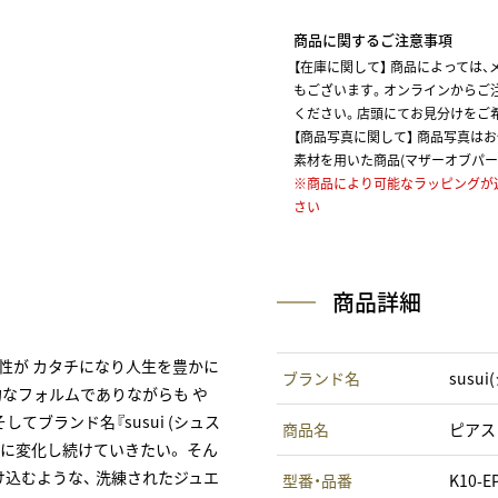
商品に関するご注意事項
【在庫に関して】
商品によっては、
もございます。オンラインからご
ください。店頭にてお見分けをご
【商品写真に関して】 商品写真は
素材を用いた商品(マザーオブパー
※商品により可能なラッピングが
さい
商品詳細
能性が カタチになり人生を豊かに
ブランド名
susu
的なフォルムでありながらも や
ブランド名『susui (シュス
商品名
ピアス
的に変化し続けていきたい。 そん
込むような、 洗練されたジュエ
型番・品番
K10-E