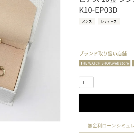
K10-EP03D
正規取り扱いブランド一覧はこちら
BEST VINTAGE
ヒューリックスクエア札幌
メンズ
レディース
ショップリスト一覧はこちら
ブランド取り扱い店舗
THE WATCH SHOP.web store
無金利ローンシミュ