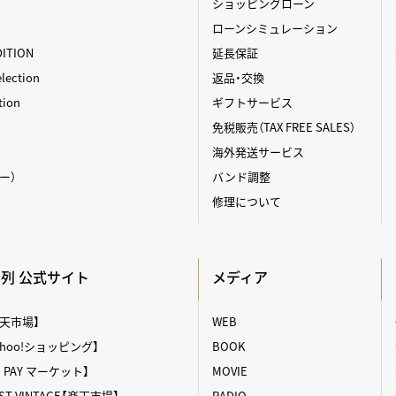
ショッピングローン
ローンシミュレーション
DITION
延長保証
ection
返品・交換
tion
ギフトサービス
免税販売（TAX FREE SALES）
海外発送サービス
ィー）
バンド調整
修理について
A系列 公式サイト
メディア
【楽天市場】
WEB
【Yahoo!ショッピング】
BOOK
au PAY マーケット】
MOVIE
T VINTAGE【楽天市場】
RADIO