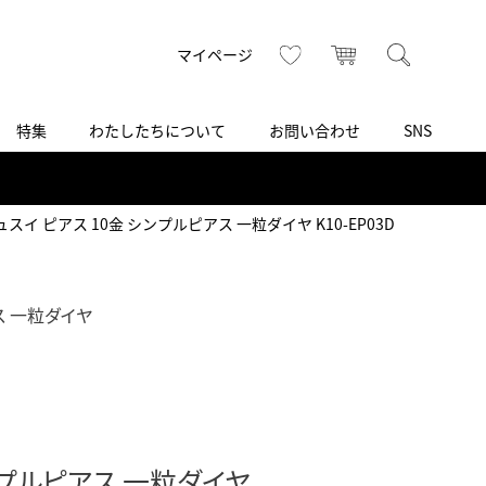
トップ
へ
お気に入り
カート
検索
マイページ
特集
わたしたちについて
お問い合わせ
SNS
R
S
T
U
V
W
X
Z
買取り・下取り・委託サービス
CSR
ヴィンテージブランド
INSTAGRAM
ISHIDA N43°（札幌）
 シュスイ ピアス 10金 シンプルピアス 一粒ダイヤ K10-EP03D
AMIDA
TikTok
アミダ
SHIDA いいモノ Selection
ブライトリング ブティック 銀座
ス 一粒ダイヤ
Arnold & Son
いモノ Gift selection
アーノルド＆サン
.s.d.(アイエスディー)
BEST VINTAGE
新宿
ンプルピアス 一粒ダイヤ