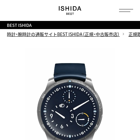
トップ
へ
BEST ISHIDA
時計・腕時計の通販サイトBEST ISHIDA（正規・中古販売店）
正規