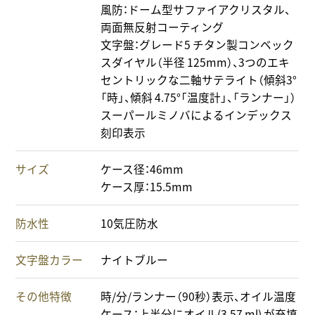
風防：ドーム型サファイアクリスタル、
両面無反射コーティング
文字盤：グレード5 チタン製コンベック
スダイヤル（半径 125mm）、3つのエキ
セントリックな二軸サテライト（傾斜3°
「時」、傾斜 4.75°「温度計」、「ランナー」）
スーパールミノバによるインデックス
刻印表示
サイズ
ケース径：46mm
ケース厚：15.5mm
防水性
10気圧防水
文字盤カラー
ナイトブルー
その他特徴
時/分/ランナー（90秒）表示、オイル温度
ケース：上半分にオイル(3.57 ml) が充填