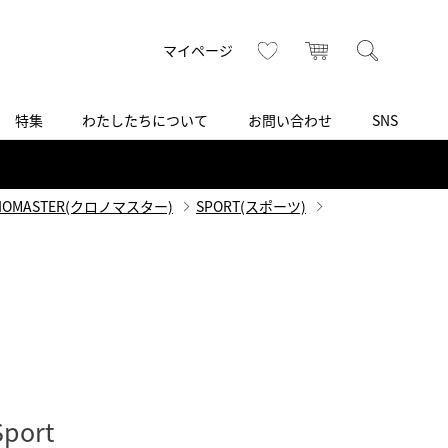
トップ
へ
お気に入り
カート
検索
マイページ
特集
わたしたちについて
お問い合わせ
SNS
R
S
T
U
V
W
X
Z
買取り・下取り・委託サービス
CSR
ヴィンテージブランド
INSTAGRAM
ISHIDA N43°（札幌）
NOMASTER(クロノマスター)
SPORT(スポーツ)
AMIDA
TikTok
アミダ
SHIDA いいモノ Selection
ブライトリング ブティック 銀座
Arnold & Son
いモノ Gift selection
アーノルド＆サン
.s.d.(アイエスディー)
BEST VINTAGE
新宿
Sport