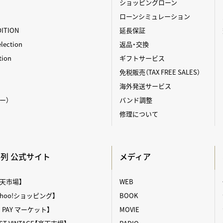
ショッピングローン
ローンシミュレーション
DITION
延長保証
ection
返品・交換
tion
ギフトサービス
免税販売（TAX FREE SALES）
海外発送サービス
ィー）
バンド調整
修理について
A系列 公式サイト
メディア
【楽天市場】
WEB
【Yahoo!ショッピング】
BOOK
au PAY マーケット】
MOVIE