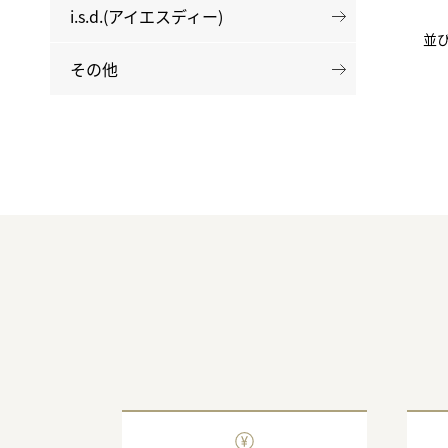
i.s.d.(アイエスディー)
並
その他