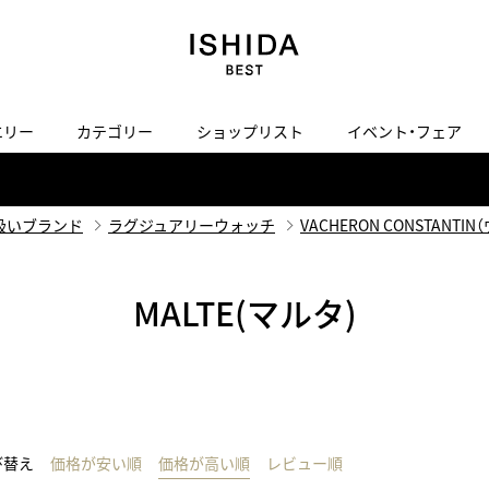
エリー
カテゴリー
ショップリスト
イベント・フェア
H
I
J
K
L
M
N
O
P
ご来店の予約
会社概要
オンライン相談
サービス
ド
BLOG
ISHIDA表参道
買取り・下取り・委託サービスについて
検索
扱いブランド
ラグジュアリーウォッチ
VACHERON CONSTAN
採用情報
TRON
amazfit
X
ン
アマズフィット
ヴィンテージブランド一覧はこちら
MALTE(マルタ)
ISHIDA SPECIAL EDITION
I
Luxury Time Lounge
 Heart
ARMINSTROM
デザイナーズ家電
い
ハート
アーミンシュトローム
日用品
i
IWC 表参道ブティック
SA
その他
び替え
価格が安い順
価格が高い順
レビュー順