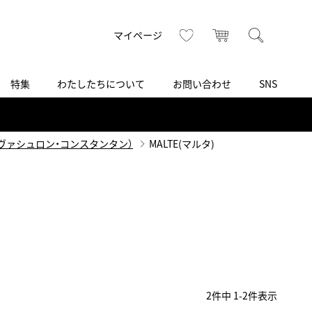
トップ
へ
お気に入り
カート
検索
マイページ
特集
わたしたちについて
お問い合わせ
SNS
R
S
T
U
V
W
X
Z
買取り・下取り・委託サービス
CSR
ヴィンテージブランド
INSTAGRAM
ISHIDA N43°（札幌）
TIN（ヴァシュロン・コンスタンタン）
MALTE(マルタ)
AMIDA
TikTok
アミダ
SHIDA いいモノ Selection
ブライトリング ブティック 銀座
Arnold & Son
いモノ Gift selection
アーノルド＆サン
.s.d.(アイエスディー)
BEST VINTAGE
新宿
2
件中
1
-
2
件表示