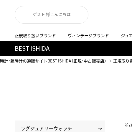
ゲスト 様こんにちは
正規取り扱いブランド
ヴィンテージブランド
ジュ
A
B
C
D
E
F
G
BEST ISHIDA
代表メッセージ
お問い合わせ
YOUTUBE
正規取り扱いブラン
ISHIDA新宿
BEST VINTAGEについて
時計・腕時計の通販サイトBEST ISHIDA（正規・中古販売店）
正規取り
ニュースリリース
査定お申込み
Accurate Form
ACCU
FACEBOOK
アキュレイトフォルム
アキュトロ
ラグジュアリーウォッチ
TimeVallée ISHIDA Azabudai Hills
ANGEL CLOVER
Angel
ウォッチ
エンジェルクローバー
エンジェル
LINE
スマートウォッチ
ブライトリング ブティック GINZA SIX
ASTRON
ATTE
ジュエリー
アストロン
アテッサ
並
ラグジュアリーウォッチ