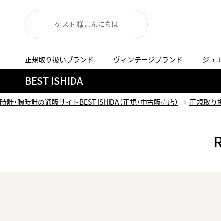
ゲスト 様こんにちは
正規取り扱いブランド
ヴィンテージブランド
ジュ
A
B
C
D
E
F
G
BEST ISHIDA
代表メッセージ
お問い合わせ
YOUTUBE
正規取り扱いブラン
ISHIDA新宿
BEST VINTAGEについて
時計・腕時計の通販サイトBEST ISHIDA（正規・中古販売店）
正規取り
ニュースリリース
査定お申込み
Accurate Form
ACCU
FACEBOOK
アキュレイトフォルム
アキュトロ
ラグジュアリーウォッチ
TimeVallée ISHIDA Azabudai Hills
ANGEL CLOVER
Angel
ウォッチ
エンジェルクローバー
エンジェル
LINE
スマートウォッチ
ブライトリング ブティック GINZA SIX
ASTRON
ATTE
ジュエリー
アストロン
アテッサ