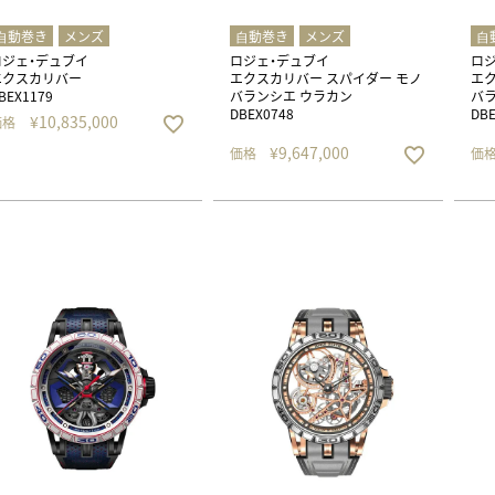
⾃動巻き
メンズ
⾃動巻き
メンズ
⾃
ロジェ・デュブイ
ロジェ・デュブイ
ロ
エクスカリバー
エクスカリバー スパイダー モノ
エク
BEX1179
バランシエ ウラカン
バラ
DBEX0748
DBE
¥
10,835,000
価格
¥
9,647,000
価格
価