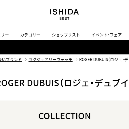
エリー
カテゴリー
ショップリスト
イベント・フェア
H
I
J
K
L
M
N
O
P
ご来店の予約
会社概要
オンライン相談
サービス
ド
BLOG
ISHIDA表参道
買取り・下取り・委託サービスについて
検索
扱いブランド
ラグジュアリーウォッチ
ROGER DUBUIS（ロジェ・
採用情報
TRON
amazfit
X
ン
アマズフィット
ヴィンテージブランド一覧はこちら
ROGER DUBUIS（ロジェ・デュブイ
ISHIDA SPECIAL EDITION
I
Luxury Time Lounge
 Heart
ARMINSTROM
デザイナーズ家電
い
ハート
アーミンシュトローム
日用品
i
IWC 表参道ブティック
COLLECTION
SA
その他