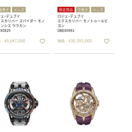
動巻き
メンズ
限定商品
⼿巻き
メンズ
ジェ・デュブイ
ロジェ・デュブイ
スカリバー スパイダー モノ
エクスカリバー モノトゥールビ
ンシエ ウラカン
ヨン
X0829
DBEX0981
¥
9,647,000
¥
30,393,000
格
価格