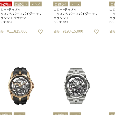
限定商品
⾃動巻き
メンズ
⾃動巻き
メンズ
⾃
ロジェ・デュブイ
ロジェ・デュブイ
ロ
エクスカリバー スパイダー モノ
エクスカリバー スパイダー モノ
エク
バランシエ ウラカン
バランシエ
バラ
BEX1008
DBEX1043
DBE
¥
11,825,000
¥
19,415,000
価格
価格
価