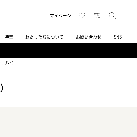
トップ
へ
お気に入り
カート
検索
マイページ
特集
わたしたちについて
お問い合わせ
SNS
R
S
T
U
V
W
X
Z
買取り・下取り・委託サービス
CSR
ヴィンテージブランド
INSTAGRAM
ISHIDA N43°（札幌）
デュブイ）
AMIDA
TikTok
アミダ
）
SHIDA いいモノ Selection
ブライトリング ブティック 銀座
Arnold & Son
いモノ Gift selection
アーノルド＆サン
.s.d.(アイエスディー)
BEST VINTAGE
新宿