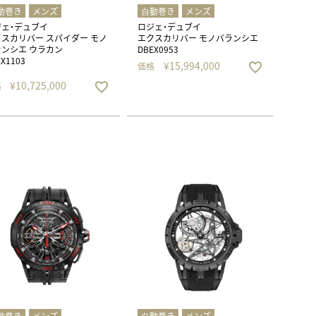
動巻き
メンズ
⾃動巻き
メンズ
ジェ・デュブイ
ロジェ・デュブイ
スカリバー スパイダー モノ
エクスカリバー モノバランシエ
ンシエ ウラカン
DBEX0953
X1103
¥
15,994,000
価格
¥
10,725,000
格