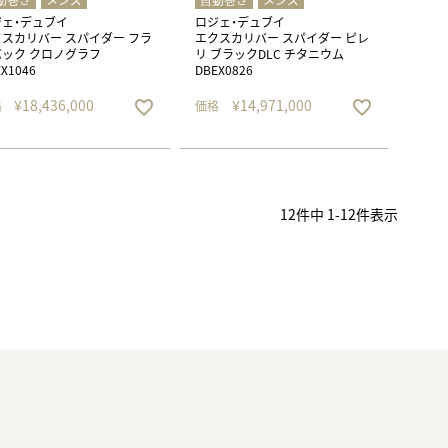
動巻き
メンズ
⾃動巻き
メンズ
ジェ・デュブイ
ロジェ・デュブイ
スカリバー スパイダー フラ
エクスカリバー スパイダー ピレ
ック クロノグラフ
リ ブラックDLC チタニウム
X1046
DBEX0826
¥
18,436,000
¥
14,971,000
格
価格
12
件中
1
-
12
件表示