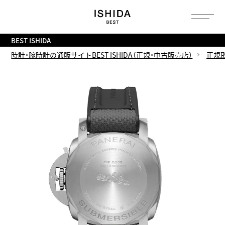
トップ
へ
BEST ISHIDA
時計・腕時計の通販サイトBEST ISHIDA（正規・中古販売店）
正規