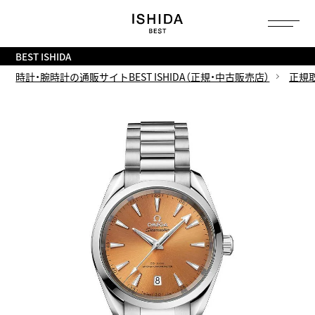
トップ
へ
BEST ISHIDA
時計・腕時計の通販サイトBEST ISHIDA（正規・中古販売店）
正規