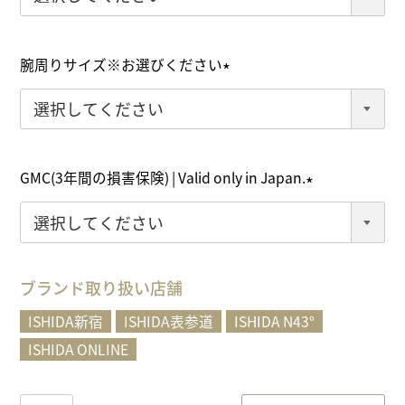
必
須
)
腕周りサイズ※お選びください
(
必
須
)
GMC(3年間の損害保険) | Valid only in Japan.
(
必
須
)
ブランド取り扱い店舗
ISHIDA新宿
ISHIDA表参道
ISHIDA N43°
ISHIDA ONLINE