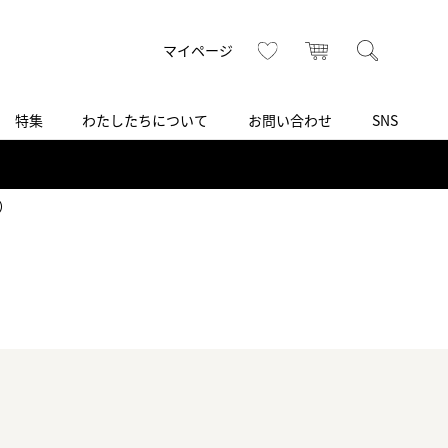
トップ
へ
お気に入り
カート
検索
マイページ
特集
わたしたちについて
お問い合わせ
SNS
R
S
T
U
V
W
X
Z
買取り・下取り・委託サービス
CSR
ヴィンテージブランド
INSTAGRAM
ISHIDA N43°（札幌）
）
AMIDA
TikTok
アミダ
SHIDA いいモノ Selection
ブライトリング ブティック 銀座
Arnold & Son
いモノ Gift selection
アーノルド＆サン
.s.d.(アイエスディー)
BEST VINTAGE
新宿