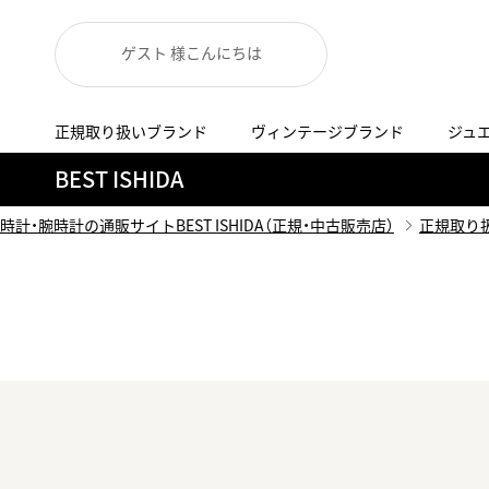
ゲスト 様こんにちは
正規取り扱いブランド
ヴィンテージブランド
ジュ
A
B
C
D
E
F
G
BEST ISHIDA
代表メッセージ
お問い合わせ
YOUTUBE
正規取り扱いブラン
ISHIDA新宿
BEST VINTAGEについて
時計・腕時計の通販サイトBEST ISHIDA（正規・中古販売店）
正規取り
ニュースリリース
査定お申込み
Accurate Form
ACCU
FACEBOOK
アキュレイトフォルム
アキュトロ
ラグジュアリーウォッチ
TimeVallée ISHIDA Azabudai Hills
ANGEL CLOVER
Angel
ウォッチ
エンジェルクローバー
エンジェル
LINE
スマートウォッチ
ブライトリング ブティック GINZA SIX
ASTRON
ATTE
ジュエリー
アストロン
アテッサ