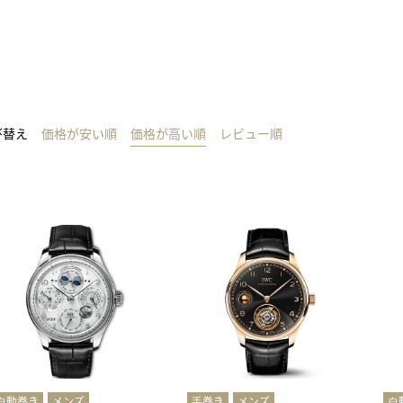
び替え
価格が安い順
価格が高い順
レビュー順
⾃動巻き
メンズ
⼿巻き
メンズ
⾃