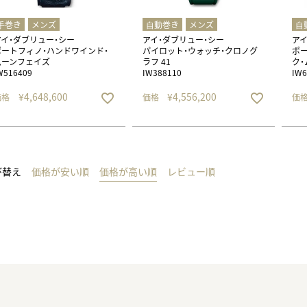
⼿巻き
メンズ
⾃動巻き
メンズ
⾃
アイ・ダブリュー・シー
アイ・ダブリュー・シー
アイ
ポートフィノ・ハンドワインド・
パイロット・ウォッチ・クロノグ
ポ
ムーンフェイズ
ラフ 41
ク・
W516409
IW388110
IW6
¥
4,648,600
¥
4,556,200
価格
価格
価
び替え
価格が安い順
価格が高い順
レビュー順