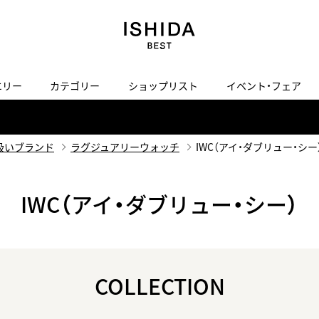
エリー
カテゴリー
ショップリスト
イベント・フェア
H
I
J
K
L
M
N
O
P
ご来店の予約
会社概要
オンライン相談
サービス
ド
BLOG
ISHIDA表参道
買取り・下取り・委託サービスについて
検索
扱いブランド
ラグジュアリーウォッチ
IWC（アイ・ダブリュー・シー
採用情報
TRON
amazfit
X
ン
アマズフィット
ヴィンテージブランド一覧はこちら
IWC（アイ・ダブリュー・シー）
ISHIDA SPECIAL EDITION
I
Luxury Time Lounge
 Heart
ARMINSTROM
デザイナーズ家電
い
ハート
アーミンシュトローム
日用品
i
IWC 表参道ブティック
COLLECTION
SA
その他