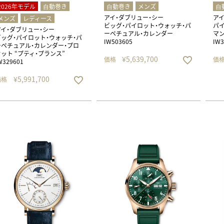
2026年モデル
⾃動巻き
⾃動巻き
メンズ
⾃
アイ・ダブリュー・シー
アイ
メンズ
レディース
ビッグ・パイロット・ウォッチ・パ
パイ
アイ・ダブリュー・シー
ーペチュアル・カレンダー
マン
ビッグ・パイロット・ウォッチ・パ
IW503605
IW3
ーペチュアル・カレンダー・プロ
セット “プティ・プランス”
¥
5,639,700
価格
価
W329601
¥
5,991,700
価格