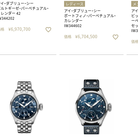
アイ・ダブリュー・シー
レディース
メ
ポルトギーゼ・パーペチュアル・
アイ・ダブリュー・シー
アイ
レンダー 42
ポートフィノ・パーペチュアル・
ビッ
W344202
カレンダー
ーペ
IW344602
セッ
¥
6,970,700
価格
IW3
¥
6,704,500
価格
価