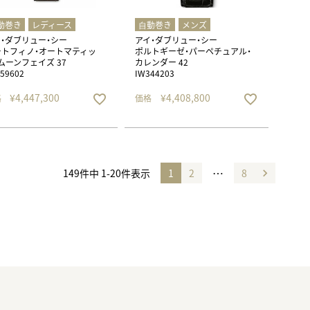
動巻き
レディース
⾃動巻き
メンズ
・ダブリュー・シー
アイ・ダブリュー・シー
ートフィノ・オートマティッ
ポルトギーゼ・パーペチュアル・
ムーンフェイズ 37
カレンダー 42
59602
IW344203
¥
4,447,300
¥
4,408,800
格
価格
…
149
件中
1
-
20
件表示
1
2
8