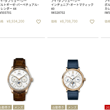
アイ・ダブリュー・シー
アイ・ダブリュー・シー
アイ
ポルトギーゼ・パーペチュアル・
インヂュニア・オートマティック
ポル
レンダー 44
40
カ
W503701
IW328702
IW5
¥
8,934,200
¥
8,708,700
価格
価格
価
⾃動巻き
メンズ
⾃動巻き
メンズ
2