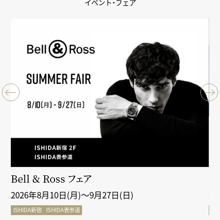
イベント・フェア
クシ
Bell & Ross フェア
Gr
2026年8月10日(月)～9月27日(日)
2
ISHIDA新宿
ISHIDA表参道
IS