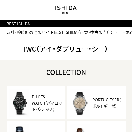
トップ
へ
BEST ISHIDA
時計・腕時計の通販サイトBEST ISHIDA（正規・中古販売店）
正規
IWC（アイ・ダブリュー・シー）
COLLECTION
PILOTS
PORTUGIESER(
WATCH(パイロッ
ポルトギーゼ)
ト・ウォッチ)