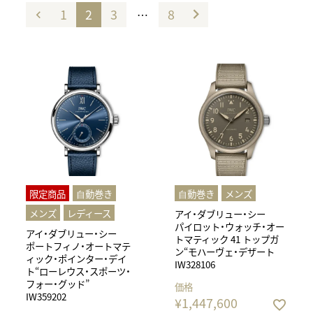
1
2
3
8
…
限定商品
⾃動巻き
⾃動巻き
メンズ
メンズ
レディース
アイ・ダブリュー・シー
パイロット・ウォッチ・オー
アイ・ダブリュー・シー
トマティック 41 トップガ
ポートフィノ・オートマテ
ン“モハーヴェ・デザート
ィック・ポインター・デイ
IW328106
ト“ローレウス・スポーツ・
フォー・グッド”
価格
IW359202
¥
1,447,600