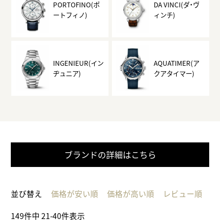
PORTOFINO(ポ
DA VINCI(ダ・ヴ
ートフィノ)
ィンチ)
INGENIEUR(イン
AQUATIMER(ア
ヂュニア)
クアタイマー)
ブランドの詳細はこちら
並び替え
価格が安い順
価格が高い順
レビュー順
149
件中
21
-
40
件表示