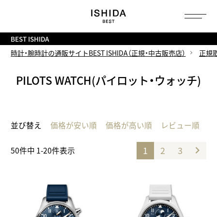
トップ
へ
BEST ISHIDA
時計・腕時計の通販サイトBEST ISHIDA（正規・中古販売店）
正規
PILOTS WATCH(パイロット・ウォッチ)
並び替え
価格が安い順
価格が高い順
レビュー順
1
2
3
50
件中
1
-
20
件表示