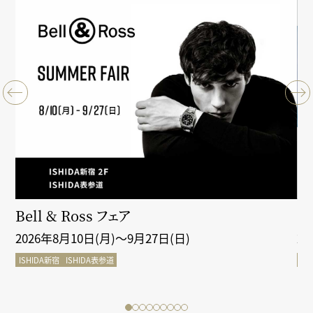
クシ
Bell & Ross フェア
Gr
2026年8月10日(月)～9月27日(日)
2
ISHIDA新宿
ISHIDA表参道
IS