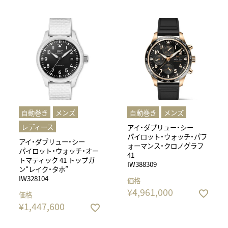
⾃動巻き
メンズ
⾃動巻き
メンズ
レディース
アイ・ダブリュー・シー
パイロット・ウォッチ・パフ
アイ・ダブリュー・シー
ォーマンス・クロノグラフ
パイロット・ウォッチ・オー
41
トマティック 41 トップガ
IW388309
ン“レイク・タホ”
IW328104
価格
¥
4,961,000
価格
¥
1,447,600