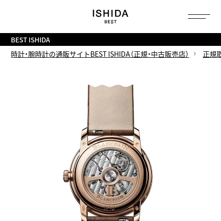
トップ
へ
BEST ISHIDA
時計・腕時計の通販サイトBEST ISHIDA（正規・中古販売店）
正規