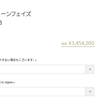
ムーンフェイズ
B
¥
3,454,000
価格
できない場合もございます。
(
必
須
)
in Japan.
(
必
須
)