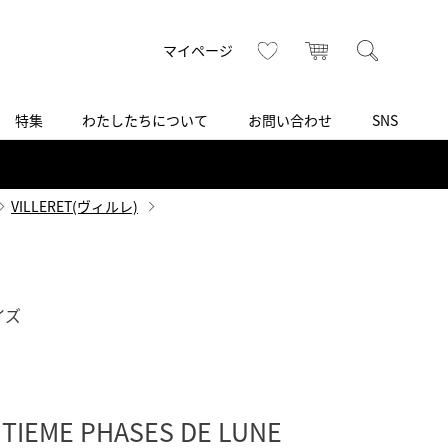
トップ
へ
お気に入り
カート
検索
マイページ
特集
わたしたちについて
お問い合わせ
SNS
R
S
T
U
V
W
X
Z
買取り・下取り・委託サービス
CSR
ヴィンテージブランド
INSTAGRAM
ISHIDA N43°（札幌）
VILLERET(ヴィルレ)
AMIDA
TikTok
アミダ
SHIDA いいモノ Selection
ブライトリング ブティック 銀座
イズ
Arnold & Son
いモノ Gift selection
アーノルド＆サン
.s.d.(アイエスディー)
BEST VINTAGE
新宿
TIEME PHASES DE LUNE