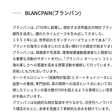
BLANCPAIN(ブランパン)
ブランパンは、1735年に創業し、現存する世界最古の時計ブラ
越性を追求し、優れたタイムピースを生み出してきました。
１９５３年には、世界初のモダンダイバーズウォッチである「フィ
ブランドの海洋との長きにわたる深い関わりの歴史が始まりま
ブランパンは、探検家や写真家、環境保護運動推進者らと緊密な
る重要な活動のサポートを行い、「ブランパン オーシャン コミッ
海の美しさへの意識を高める啓蒙活動を継続して行っています。
芸術」にも力を注いでいます。
オートオルロジュリー（高級時計製造）とオートキュイジーヌに
品質への重視、専門技術、真の情熱への追求という点において共
得したミシュランの星の数が100を超えるような素晴らしい受
絆を結んでいます。
ブランパンは伝統的な時計製造を守りながら、次世代へノウハウ
う理念のもとに、未来を見据えて革新的な歩みを続けています。