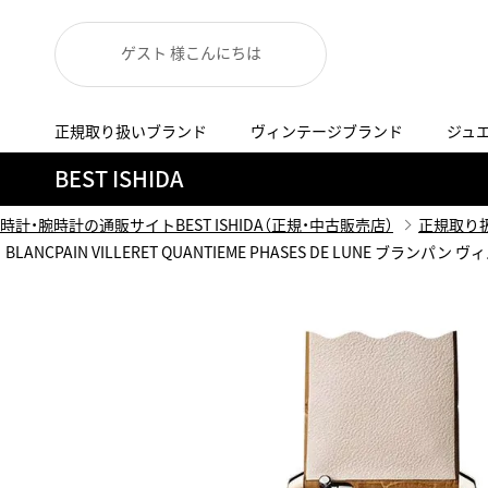
ゲスト 様こんにちは
正規取り扱いブランド
ヴィンテージブランド
ジュ
A
B
C
D
E
F
G
BEST ISHIDA
代表メッセージ
お問い合わせ
YOUTUBE
正規取り扱いブラン
ISHIDA新宿
BEST VINTAGEについて
時計・腕時計の通販サイトBEST ISHIDA（正規・中古販売店）
正規取り
ニュースリリース
査定お申込み
BLANCPAIN VILLERET QUANTIEME PHASES DE LUNE ブランパン
Accurate Form
ACCU
FACEBOOK
アキュレイトフォルム
アキュトロ
ラグジュアリーウォッチ
TimeVallée ISHIDA Azabudai Hills
ANGEL CLOVER
Angel
ウォッチ
エンジェルクローバー
エンジェル
LINE
スマートウォッチ
ブライトリング ブティック GINZA SIX
ASTRON
ATTE
ジュエリー
アストロン
アテッサ