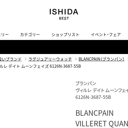
エリー
カテゴリー
ショップリスト
イベント・フェア
H
I
J
K
L
M
N
O
P
ご来店の予約
会社概要
オンライン相談
サービス
ド
BLOG
ISHIDA表参道
買取り・下取り・委託サービスについて
検索
扱いブランド
ラグジュアリーウォッチ
BLANCPAIN（ブランパン）
採用情報
 ヴィルレ デイト ムーンフェイズ 6126N-3687-55B
TRON
amazfit
X
ン
アマズフィット
ヴィンテージブランド一覧はこちら
ISHIDA SPECIAL EDITION
I
Luxury Time Lounge
ブランパン
ヴィルレ デイト ムーンフェ
 Heart
ARMINSTROM
デザイナーズ家電
い
6126N-3687-55B
ハート
アーミンシュトローム
日用品
i
IWC 表参道ブティック
BLANCPAIN
SA
その他
VILLERET QUAN