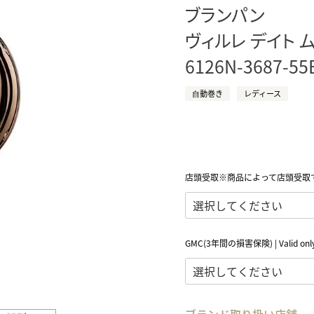
ブランパン
正規取り扱いブランド一覧はこちら
BEST VINTAGE
ヒューリックスクエア札幌
ヴィルレ デイト 
6126N-3687-55
ショップリスト一覧はこちら
⾃動巻き
レディース
店頭受取※商品によって店頭受取
GMC(3年間の損害保険) | Valid only 