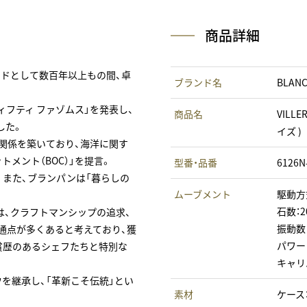
商品詳細
ンドとして数百年以上もの間、卓
ブランド名
BLAN
フティ ファゾムス」を発表し、
商品名
VILL
した。
イズ )
関係を築いており、海洋に関す
トメント（BOC）」を提言。
型番・品番
6126N
また、ブランパンは「暮らしの
ムーブメント
駆動方
石数：2
は、クラフトマンシップの追求、
振動数：
通点が多くあると考えており、獲
パワー
賞歴のあるシェフたちと特別な
キャリバ
を継承し、「革新こそ伝統」とい
素材
ケース