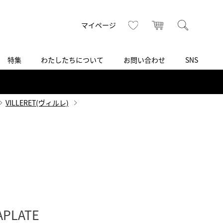
トップ
へ
お気に入り
カート
検索
マイページ
特集
わたしたちについて
お問い合わせ
SNS
R
S
T
U
V
W
X
Z
買取り・下取り・委託サービス
CSR
ヴィンテージブランド
INSTAGRAM
ISHIDA N43°（札幌）
VILLERET(ヴィルレ)
AMIDA
TikTok
アミダ
SHIDA いいモノ Selection
ブライトリング ブティック 銀座
Arnold & Son
いモノ Gift selection
アーノルド＆サン
.s.d.(アイエスディー)
BEST VINTAGE
新宿
APLATE