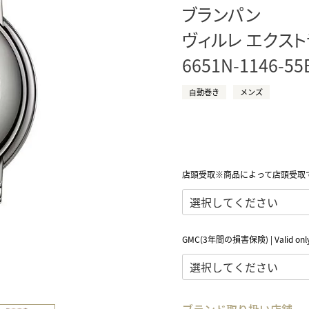
ブランパン
正規取り扱いブランド一覧はこちら
BEST VINTAGE
ヒューリックスクエア札幌
ヴィルレ エクス
6651N-1146-55
ショップリスト一覧はこちら
⾃動巻き
メンズ
店頭受取※商品によって店頭受取
GMC(3年間の損害保険) | Valid only 