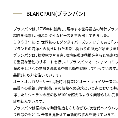
BLANCPAIN(ブランパン)
ブランパンは、1735年に創業し、現存する世界最古の時計ブラ
越性を追求し、優れたタイムピースを生み出してきました。
１９５３年には、世界初のモダンダイバーズウォッチである「フィ
ブランドの海洋との長きにわたる深い関わりの歴史が始まりま
ブランパンは、探検家や写真家、環境保護運動推進者らと緊密な
る重要な活動のサポートを行い、「ブランパン オーシャン コミッ
海の美しさへの意識を高める啓蒙活動を継続して行っています。
芸術」にも力を注いでいます。
オートオルロジュリー（高級時計製造）とオートキュイジーヌに
品質への重視、専門技術、真の情熱への追求という点において共
得したミシュランの星の数が100を超えるような素晴らしい受
絆を結んでいます。
ブランパンは伝統的な時計製造を守りながら、次世代へノウハウ
う理念のもとに、未来を見据えて革新的な歩みを続けています。