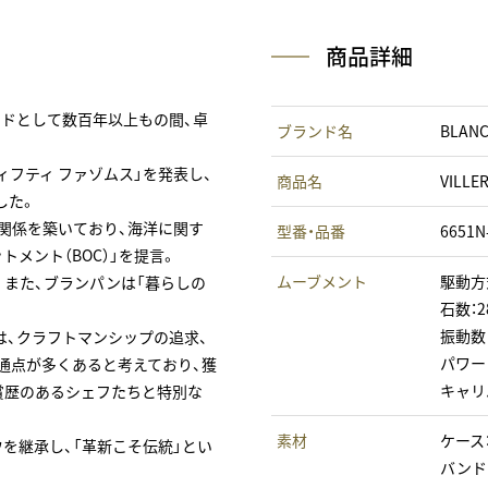
商品詳細
ンドとして数百年以上もの間、卓
ブランド名
BLAN
フティ ファゾムス」を発表し、
商品名
VILL
した。
関係を築いており、海洋に関す
型番・品番
6651N
トメント（BOC）」を提言。
ムーブメント
駆動方
また、ブランパンは「暮らしの
石数：2
振動数：
は、クラフトマンシップの追求、
パワー
通点が多くあると考えており、獲
キャリバ
賞歴のあるシェフたちと特別な
素材
ケース
を継承し、「革新こそ伝統」とい
バンド