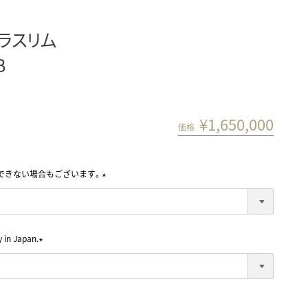
トラスリム
B
¥
1,650,000
価格
できない場合もございます。
(
必
須
)
in Japan.
(
必
須
)