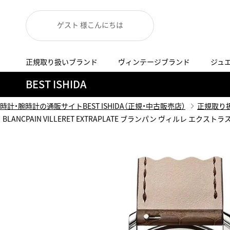
ゲスト 様こんにちは
正規取り扱いブランド
ヴィンテージブランド
ジュ
A
B
C
D
E
F
G
BEST ISHIDA
代表メッセージ
お問い合わせ
YOUTUBE
正規取り扱いブラン
ISHIDA新宿
BEST VINTAGEについて
時計・腕時計の通販サイトBEST ISHIDA（正規・中古販売店）
正規取り
ニュースリリース
査定お申込み
BLANCPAIN VILLERET EXTRAPLATE ブランパン ヴィルレ エクストラスリ
Accurate Form
ACCU
FACEBOOK
アキュレイトフォルム
アキュトロ
ラグジュアリーウォッチ
TimeVallée ISHIDA Azabudai Hills
ANGEL CLOVER
Angel
ウォッチ
エンジェルクローバー
エンジェル
LINE
スマートウォッチ
ブライトリング ブティック GINZA SIX
ASTRON
ATTE
ジュエリー
アストロン
アテッサ