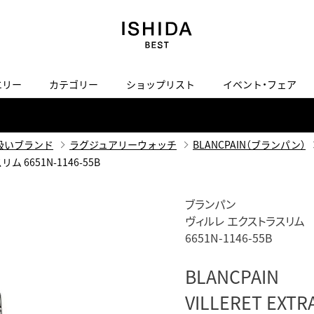
エリー
カテゴリー
ショップリスト
イベント・フェア
H
I
J
K
L
M
N
O
P
ご来店の予約
会社概要
オンライン相談
サービス
ド
BLOG
ISHIDA表参道
買取り・下取り・委託サービスについて
検索
扱いブランド
ラグジュアリーウォッチ
BLANCPAIN（ブランパン）
採用情報
ム 6651N-1146-55B
TRON
amazfit
X
ン
アマズフィット
ヴィンテージブランド一覧はこちら
ISHIDA SPECIAL EDITION
I
Luxury Time Lounge
ブランパン
ヴィルレ エクストラスリム
 Heart
ARMINSTROM
デザイナーズ家電
い
6651N-1146-55B
ハート
アーミンシュトローム
日用品
i
IWC 表参道ブティック
BLANCPAIN
SA
その他
VILLERET EXTR