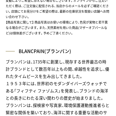
変動によりご希望に添えない場合もございます。オンラインからご注文い
ただく際は、ご注文後に配信される、当店からのメールを必ずご確認くださ
い。店頭にてお見分けをご希望の際は、最新の在庫状況を取扱い店舗へお問
い合わせ下さい。
【商品写真に関して】 商品写真はお使いの環境により、色見が実物と若干異
なる場合がございます。また、天然素材を用いた商品(マザーオブパールな
ど)は個体差がございます。予めご了承ください。
BLANCPAIN(ブランパン)
ブランパンは、1735年に創業し、現存する世界最古の時
計ブランドとして数百年以上もの間、卓越性を追求し、優
れたタイムピースを生み出してきました。
１９５３年には、世界初のモダンダイバーズウォッチで
ある「フィフティ ファゾムス」を発表し、ブランドの海洋
との長きにわたる深い関わりの歴史が始まりました。
ブランパンは、探検家や写真家、環境保護運動推進者らと
緊密な関係を築いており、海洋に関する重要な活動のサ