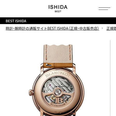
トップ
へ
BEST ISHIDA
時計・腕時計の通販サイトBEST ISHIDA（正規・中古販売店）
正規