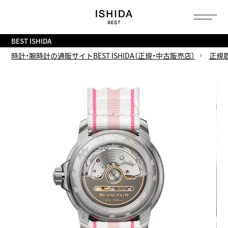
トップ
へ
BEST ISHIDA
時計・腕時計の通販サイトBEST ISHIDA（正規・中古販売店）
正規