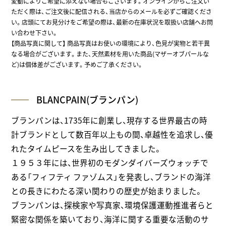
変動によりご希望に添えない場合もございます。オンラインからご注文い
ただく際は、ご注文後に配信される、当店からのメールを必ずご確認くださ
い。店頭にてお見分けをご希望の際は、最新の在庫状況を取扱い店舗へお問
い合わせ下さい。
【商品写真に関して】 商品写真はお使いの環境により、色見が実物と若干異
なる場合がございます。また、天然素材を用いた商品(マザーオブパールな
ど)は個体差がございます。予めご了承ください。
BLANCPAIN(ブランパン)
ブランパンは、1735年に創業し、現存する世界最古の時
計ブランドとして数百年以上もの間、卓越性を追求し、優
れたタイムピースを生み出してきました。
１９５３年には、世界初のモダンダイバーズウォッチで
ある「フィフティ ファゾムス」を発表し、ブランドの海洋
との長きにわたる深い関わりの歴史が始まりました。
ブランパンは、探検家や写真家、環境保護運動推進者らと
緊密な関係を築いており、海洋に関する重要な活動のサ