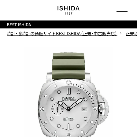
トップ
へ
BEST ISHIDA
時計・腕時計の通販サイトBEST ISHIDA（正規・中古販売店）
正規