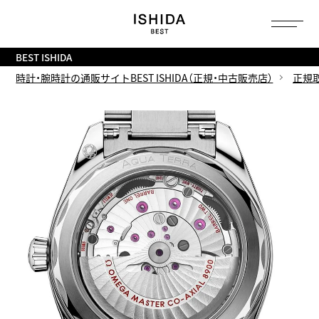
トップ
へ
BEST ISHIDA
時計・腕時計の通販サイトBEST ISHIDA（正規・中古販売店）
正規