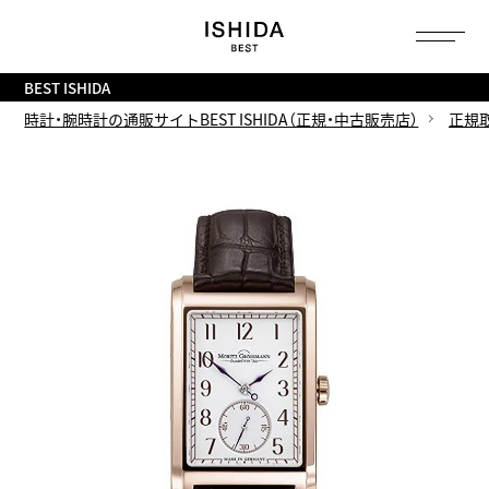
トップ
へ
BEST ISHIDA
時計・腕時計の通販サイトBEST ISHIDA（正規・中古販売店）
正規