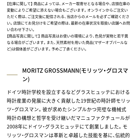
【在庫に関して】
商品によっては、メーカー取寄せとなる場合や、店頭在庫の
変動によりご希望に添えない場合もございます。オンラインからご注文い
ただく際は、ご注文後に配信される、当店からのメールを必ずご確認くださ
い。店頭にてお見分けをご希望の際は、最新の在庫状況を取扱い店舗へお問
い合わせ下さい。
【商品写真に関して】 商品写真はお使いの環境により、色見が実物と若干異
なる場合がございます。また、天然素材を用いた商品(マザーオブパールな
ど)は個体差がございます。予めご了承ください。
MORITZ GROSSMANN(モリッツ・グロスマ
ン)
ドイツ時計学校を設立するなどグラスヒュッテにおける
時計産業の発展に大きく貢献した19世紀の時計師モリッ
ツ・グロスマン。彼が求めたシンプルかつ完璧な機械式
時計の構想と哲学を受け継いだマニュファクチュールが
2008年にドイツ・グラスヒュッテにて創業しました。モ
リッツ・グロスマンは革新と卓越した技能を基に、伝統的