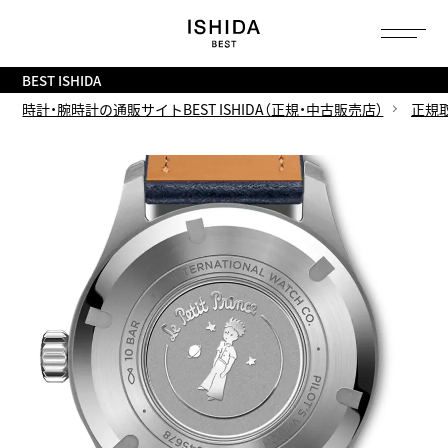
トップ
へ
BEST ISHIDA
時計・腕時計の通販サイトBEST ISHIDA（正規・中古販売店）
正規