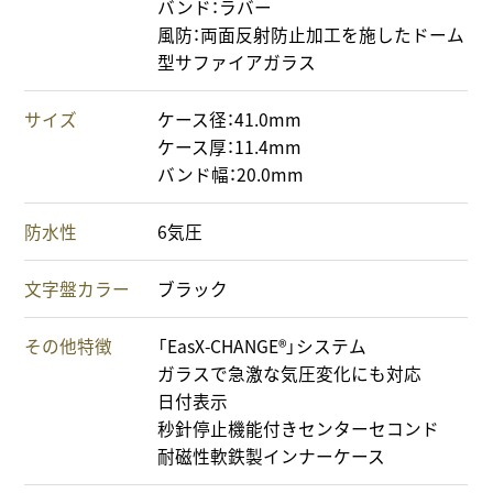
バンド：ラバー
風防：両面反射防止加工を施したドーム
型サファイアガラス
サイズ
ケース径：41.0mm
ケース厚：11.4mm
バンド幅：20.0mm
防水性
6気圧
文字盤カラー
ブラック
その他特徴
「EasX-CHANGE®」システム
ガラスで急激な気圧変化にも対応
日付表示
秒針停止機能付きセンターセコンド
耐磁性軟鉄製インナーケース