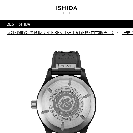
トップ
へ
BEST ISHIDA
時計・腕時計の通販サイトBEST ISHIDA（正規・中古販売店）
正規