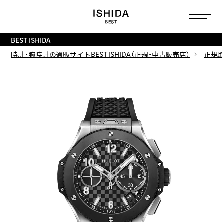
トップ
へ
BEST ISHIDA
時計・腕時計の通販サイトBEST ISHIDA（正規・中古販売店）
正規