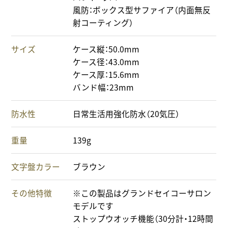
風防：ボックス型サファイア（内面無反
射コーティング）
サイズ
ケース縦：50.0mm
ケース径：43.0mm
ケース厚：15.6mm
バンド幅：23mm
防水性
日常生活用強化防水（20気圧）
重量
139g
文字盤カラー
ブラウン
その他特徴
※この製品はグランドセイコーサロン
モデルです
ストップウオッチ機能（30分計・12時間