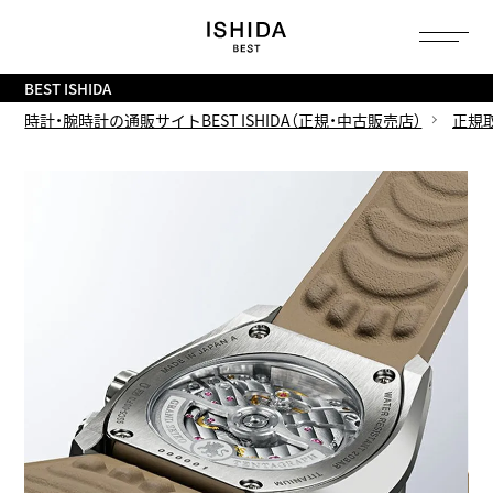
トップ
へ
BEST ISHIDA
時計・腕時計の通販サイトBEST ISHIDA（正規・中古販売店）
正規