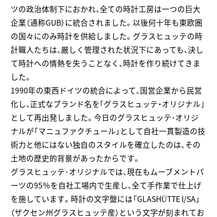
ツの政治体制下におかれ、全ての時計工房は一つの巨大
企業（通称GUB）に統合されました。以後何十年も東欧圏
の国々にのみ時計を供給しました。グラスヒュッテの時
計職人たちは、厳しく管理された状況下にあっても、決し
て時計への情熱を失うことなく、時計を作り続けてきま
した。
1990年の東西ドイツの統合によって、国営企業から民営
化し、正式なブランド名を｢グラスヒュッテ・オリジナル｣
として再出発しました。今日のグラスヒュッテ･オリジ
ナルが「マニュファクチュール」として自社一貫製造の技
術力と他にはない独自のスタイルを確立したのは、その
土地の歴史的背景があったからです。
グラスヒュッテ･オリジナルでは、現在もムーブメントパ
ーツの95％を自社工場内で生産し、全て手作業で仕上げ
を施しています。時計の文字盤には「GLASHÜTTE l/SA」
（ザクセン州グラスヒュッテ産）という文字が刻まれてお