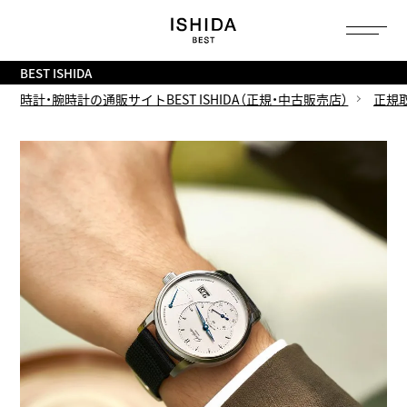
トップ
へ
BEST ISHIDA
時計・腕時計の通販サイトBEST ISHIDA（正規・中古販売店）
正規