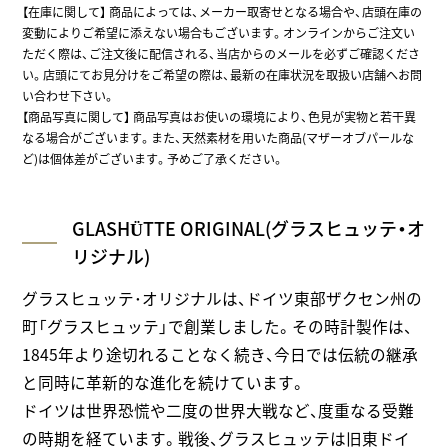
【在庫に関して】
商品によっては、メーカー取寄せとなる場合や、店頭在庫の
変動によりご希望に添えない場合もございます。オンラインからご注文い
ただく際は、ご注文後に配信される、当店からのメールを必ずご確認くださ
い。店頭にてお見分けをご希望の際は、最新の在庫状況を取扱い店舗へお問
い合わせ下さい。
【商品写真に関して】 商品写真はお使いの環境により、色見が実物と若干異
なる場合がございます。また、天然素材を用いた商品(マザーオブパールな
ど)は個体差がございます。予めご了承ください。
GLASHÜTTE ORIGINAL(グラスヒュッテ・オ
リジナル)
グラスヒュッテ･オリジナルは、ドイツ東部ザクセン州の
町「グラスヒュッテ」で創業しました。その時計製作は、
1845年より途切れることなく続き、今日では伝統の継承
と同時に革新的な進化を続けています。
ドイツは世界恐慌や二度の世界大戦など、度重なる受難
の時期を経ています。戦後、グラスヒュッテは旧東ドイ