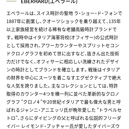
EBERHARD(エベラール)
エベラールは、スイス時計の聖地 ラ・ショー・ド・フォンで
1887年に創業し、クオーツショックを乗り越えて、135年
以上家族経営を続ける稀有な老舗高級時計ブランドで
す。戦時中はイタリア海軍将校(オフィサー)の公式時計
として採用され、アワーカウンターやスプリットセコン
ドクロノグラフを初めて世に出すなど、抜きん出た技術
力だけでなく、オフィサーに相応しい洗練されたデザイ
ンの時計としてブランドを確立します。戦後はイタリア
の財界を中心にスーツを着こなすエグゼクティブで絶大
な人気を誇りました。主なコレクションとしては、特許
取得のカウンター4つを横一列に並べた革新的なクロノ
グラフ ”クロノ4 ”や20世紀イタリアで最も偉大な男と呼
ばれるジャンニ・アニエッリ氏が晩年愛した ”トラベルセ
トロ”、さらにダイビングの父と呼ばれる伝説的フリーダ
イバー レイモンド・ブッチャー氏が愛したダイバーズウ