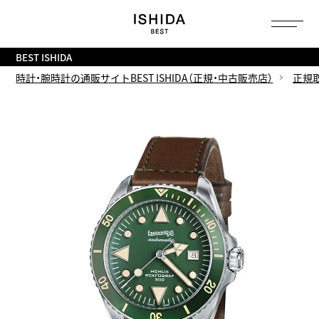
トップ
へ
BEST ISHIDA
時計・腕時計の通販サイトBEST ISHIDA（正規・中古販売店）
正規