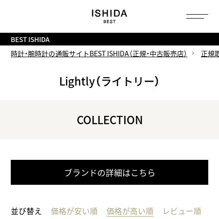
トップ
へ
BEST ISHIDA
時計・腕時計の通販サイトBEST ISHIDA（正規・中古販売店）
正規
Lightly（ライトリー）
COLLECTION
ブランドの詳細はこちら
並び替え
価格が安い順
価格が高い順
レビュー順