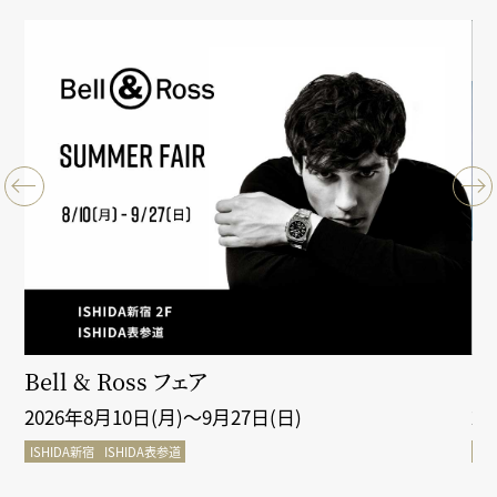
クシ
Bell & Ross フェア
Gr
2026年8月10日(月)～9月27日(日)
2
ISHIDA新宿
ISHIDA表参道
IS