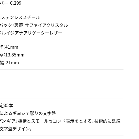
ー：C.299
：ステンレススチール
バック・裏蓋：サファイアクリスタル
：ルイジアナアリゲーターレザー
径：41mm
：13.85mm
幅：21mm
定35本
によるギヨシェ彫りの文字盤
プン ギア」機構とスモールセコンド表示をとする、技術的に洗練
文字盤デザイン。