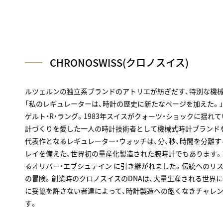
CHRONOSWISS(クロノスイス)
ルツェルンの独立系ブランドのアトリエが紡ぎだす、特別な機
「私のレギュレーターは、時計の歴史に新たなページを加えた。
ゲルト・R・ラング。1983年スイスがクォーツ・ショックに揺れ
計づくりを愛した一人の時計技術者として機械式時計ブランド
代表作となるレギュレーター・ウォッチは、分、秒、時間を分離
レイを備えた、世界初の量産化製造された腕時計でもあります。2
るオリバー・エブシュテイン に引き継がれました。伝統へのリ
の冒険。創業時のクロノスイスのDNAは、大量生産される世界
に妥協を許さない者達によって、時計製造への飽くなきチャレ
す。