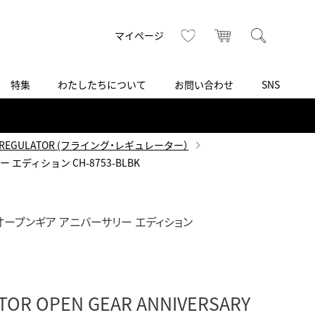
トップ
へ
お気に入り
カート
検索
マイページ
特集
わたしたちについて
お問い合わせ
SNS
R
S
T
U
V
W
X
Z
買取り・下取り・委託サービス
CSR
ヴィンテージブランド
INSTAGRAM
ISHIDA N43°（札幌）
G REGULATOR (フライング・レギュレーター）
ー エディション CH-8753-BLBK
AMIDA
TikTok
アミダ
SHIDA いいモノ Selection
ブライトリング ブティック 銀座
オープンギア アニバーサリー エディション
Arnold & Son
いモノ Gift selection
アーノルド＆サン
.s.d.(アイエスディー)
BEST VINTAGE
新宿
ATOR OPEN GEAR ANNIVERSARY