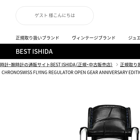
ゲスト 様こんにちは
正規取り扱いブランド
ヴィンテージブランド
ジュ
A
B
C
D
E
F
G
BEST ISHIDA
代表メッセージ
お問い合わせ
YOUTUBE
正規取り扱いブラン
ISHIDA新宿
BEST VINTAGEについて
時計・腕時計の通販サイトBEST ISHIDA（正規・中古販売店）
正規取り
ニュースリリース
査定お申込み
CHRONOSWISS FLYING REGULATOR OPEN GEAR ANNIVE
Accurate Form
ACCU
FACEBOOK
アキュレイトフォルム
アキュトロ
ラグジュアリーウォッチ
TimeVallée ISHIDA Azabudai Hills
ANGEL CLOVER
Angel
ウォッチ
エンジェルクローバー
エンジェル
LINE
スマートウォッチ
ブライトリング ブティック GINZA SIX
ASTRON
ATTE
ジュエリー
アストロン
アテッサ