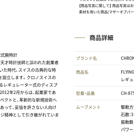
【商品写真に関して】 商品写真は
素材を用いた商品(マザーオブパー
商品詳細
械式腕時計
ブランド名
CHRO
」天才時計技師と謳われた創業者
ていた時代、スイスの古典的な時
商品名
FLYIN
を設立します。クロノスイスの
レギュ
するレギュレーター式のディスプ
012年2月からは、起業家であ
型番・品番
CH-87
スペクトと、革新的な新規技術へ
ムーブメント
駆動方
にあって、妥協を許さない人向け
石数：3
ンジ精神として引き継がれていま
振動数：4
パワー