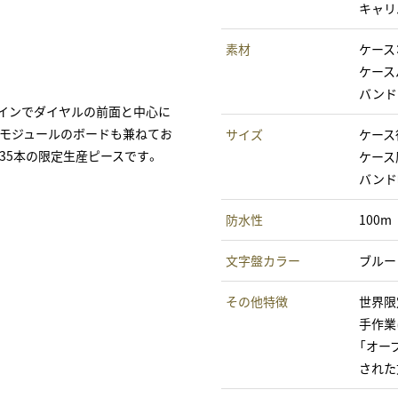
キャリバ
素材
ケース
ケース
バンド
ザインでダイヤルの前面と中心に
はモジュールのボードも兼ねてお
サイズ
ケース
35本の限定生産ピースです。
ケース厚
バンド
防水性
100m
文字盤カラー
ブルー
その他特徴
世界限
手作業
「オー
された