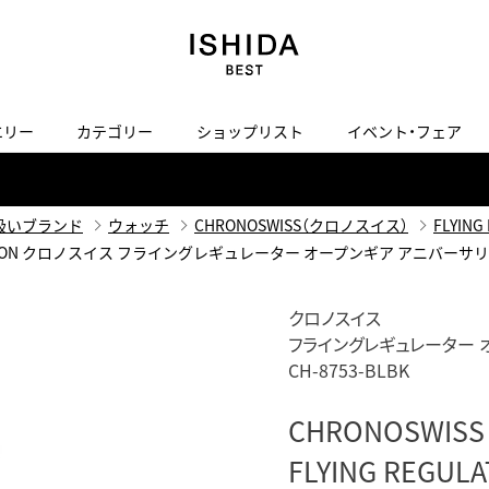
エリー
カテゴリー
ショップリスト
イベント・フェア
H
I
J
K
L
M
N
O
P
ご来店の予約
会社概要
オンライン相談
サービス
ド
BLOG
ISHIDA表参道
買取り・下取り・委託サービスについて
検索
扱いブランド
ウォッチ
CHRONOSWISS（クロノスイス）
FLYIN
採用情報
RSARY EDITION クロノスイス フライングレギュレーター オープンギア アニバーサリ
TRON
amazfit
X
ン
アマズフィット
ヴィンテージブランド一覧はこちら
ISHIDA SPECIAL EDITION
I
Luxury Time Lounge
クロノスイス
フライングレギュレーター 
 Heart
ARMINSTROM
デザイナーズ家電
い
CH-8753-BLBK
ハート
アーミンシュトローム
日用品
i
IWC 表参道ブティック
CHRONOSWISS
SA
その他
FLYING REGUL