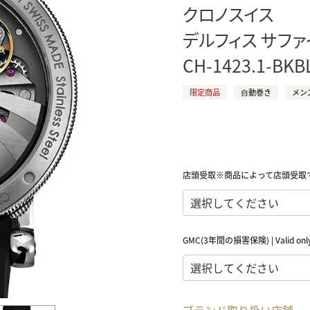
クロノスイス
正規取り扱いブランド一覧はこちら
BEST VINTAGE
ヒューリックスクエア札幌
デルフィス サファ
CH-1423.1-BKB
ショップリスト一覧はこちら
限定商品
⾃動巻き
メン
店頭受取※商品によって店頭受取
GMC(3年間の損害保険) | Valid only 