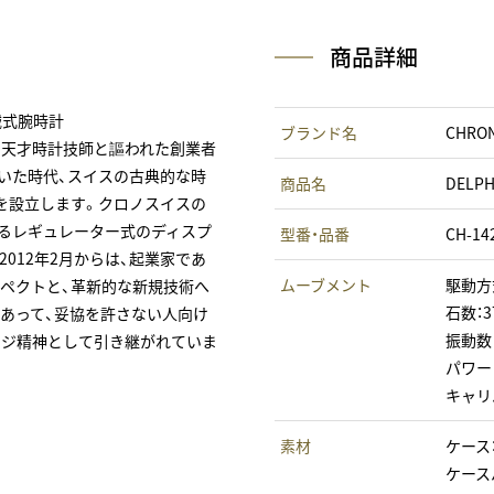
商品詳細
械式腕時計
ブランド名
CHRO
」天才時計技師と謳われた創業者
ていた時代、スイスの古典的な時
商品名
DELP
を設立します。クロノスイスの
するレギュレーター式のディスプ
型番・品番
CH-14
012年2月からは、起業家であ
ムーブメント
駆動方
スペクトと、革新的な新規技術へ
石数：3
にあって、妥協を許さない人向け
振動数：4
ンジ精神として引き継がれていま
パワー
キャリバ
素材
ケース
ケース