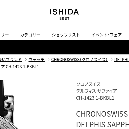
エリー
カテゴリー
ショップリスト
イベント・フェア
H
I
J
K
L
M
N
O
P
ご来店の予約
会社概要
オンライン相談
サービス
ド
BLOG
ISHIDA表参道
買取り・下取り・委託サービスについて
検索
扱いブランド
ウォッチ
CHRONOSWISS（クロノスイス）
DELPH
採用情報
CH-1423.1-BKBL1
TRON
amazfit
X
ン
アマズフィット
ヴィンテージブランド一覧はこちら
ISHIDA SPECIAL EDITION
I
Luxury Time Lounge
クロノスイス
デルフィス サファイア
 Heart
ARMINSTROM
デザイナーズ家電
い
CH-1423.1-BKBL1
ハート
アーミンシュトローム
日用品
i
IWC 表参道ブティック
CHRONOSWISS
SA
その他
DELPHIS SAPPH