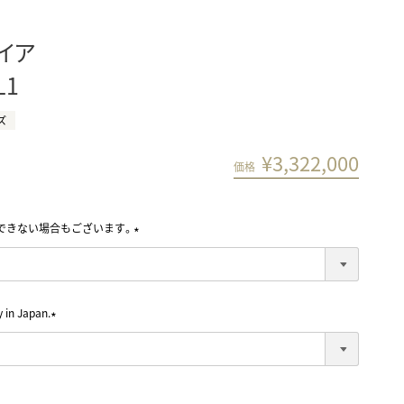
イア
L1
ズ
¥
3,322,000
価格
できない場合もございます。
(
必
須
)
in Japan.
(
必
須
)