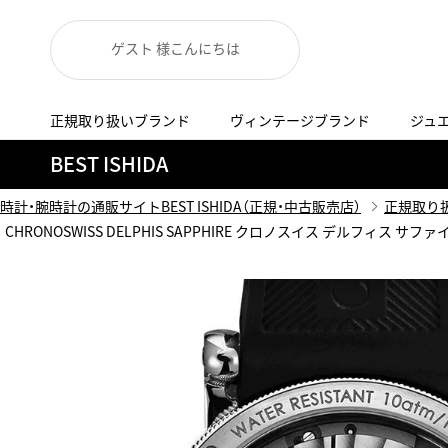
ゲスト 様こんにちは
正規取り扱いブランド
ヴィンテージブランド
ジュ
A
B
C
D
E
F
G
BEST ISHIDA
代表メッセージ
お問い合わせ
YOUTUBE
正規取り扱いブラン
ISHIDA新宿
BEST VINTAGEについて
時計・腕時計の通販サイトBEST ISHIDA（正規・中古販売店）
正規取り
ニュースリリース
査定お申込み
CHRONOSWISS DELPHIS SAPPHIRE クロノスイス デルフィス サファイア 
Accurate Form
ACCU
FACEBOOK
アキュレイトフォルム
アキュトロ
ラグジュアリーウォッチ
TimeVallée ISHIDA Azabudai Hills
ANGEL CLOVER
Angel
ウォッチ
エンジェルクローバー
エンジェル
LINE
スマートウォッチ
ブライトリング ブティック GINZA SIX
ASTRON
ATTE
ジュエリー
アストロン
アテッサ