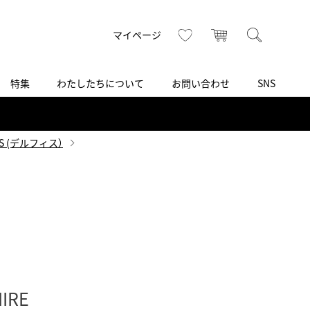
トップ
へ
お気に入り
カート
検索
マイページ
特集
わたしたちについて
お問い合わせ
SNS
R
S
T
U
V
W
X
Z
買取り・下取り・委託サービス
CSR
ヴィンテージブランド
INSTAGRAM
ISHIDA N43°（札幌）
IS (デルフィス）
AMIDA
TikTok
アミダ
SHIDA いいモノ Selection
ブライトリング ブティック 銀座
Arnold & Son
いモノ Gift selection
アーノルド＆サン
.s.d.(アイエスディー)
BEST VINTAGE
新宿
IRE