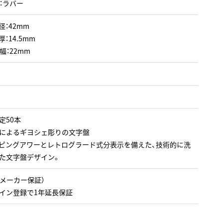
：ラバー
径：42mm
：14.5mm
幅：22mm
定50本
によるギヨシェ彫りの文字盤
ピングアワーとレトログラード式分表示を備えた、技術的に洗
た文字盤デザイン。
（メーカー保証）
イン登録で1年延長保証