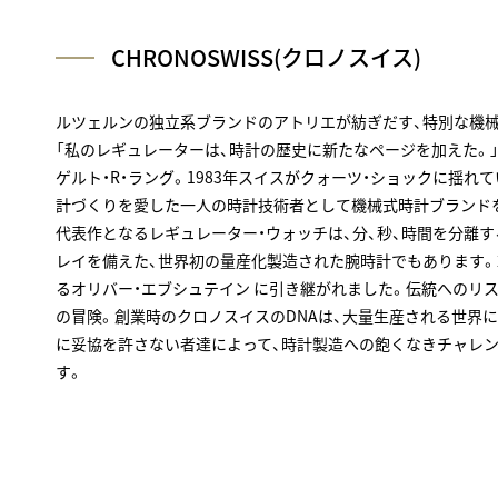
CHRONOSWISS(クロノスイス)
ルツェルンの独立系ブランドのアトリエが紡ぎだす、特別な機
「私のレギュレーターは、時計の歴史に新たなページを加えた。
ゲルト・R・ラング。1983年スイスがクォーツ・ショックに揺れ
計づくりを愛した一人の時計技術者として機械式時計ブランド
代表作となるレギュレーター・ウォッチは、分、秒、時間を分離
レイを備えた、世界初の量産化製造された腕時計でもあります。2
るオリバー・エブシュテイン に引き継がれました。伝統へのリ
の冒険。創業時のクロノスイスのDNAは、大量生産される世界
に妥協を許さない者達によって、時計製造への飽くなきチャレ
す。