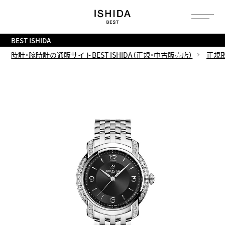
トップ
へ
BEST ISHIDA
時計・腕時計の通販サイトBEST ISHIDA（正規・中古販売店）
正規