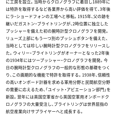
に工房を設立。当時からクロノグラフに着目し1889年に
は特許を取得するなど各業界から高い評価を得て、3年後
にラ・ショードフォンの工場へと移転。1915年、父の跡を
継いだガストン・ブライトリングが、2時位置に独立した
プッシャーを備えた初の腕時計型クロノグラフを開発。
リューズ上部にもう一つ別のプッシュボタンを備えた、
当時としては珍しい腕時計型クロノグラフをリリースし
た。ウィリー・ブライトリングがオーナーとなった2年後
の1934年にはツープッシャー・クロノグラフを開発。今
日の腕時計型クロノグラフの一般的な形態の基礎をつく
り、この画期的な機能で特許を取得する。1938年、信頼性
の高いオンボード計器を求める軍用分野と民間航空分野
の需要に応えるため、「ユイット・アビエーション部門」を
新設。翌年には英国空軍省から英国空軍用オンボードク
ロノグラフの大量受注し、ブライトリングは世界屈指の
航空産業向けサプライヤーへと成長する。