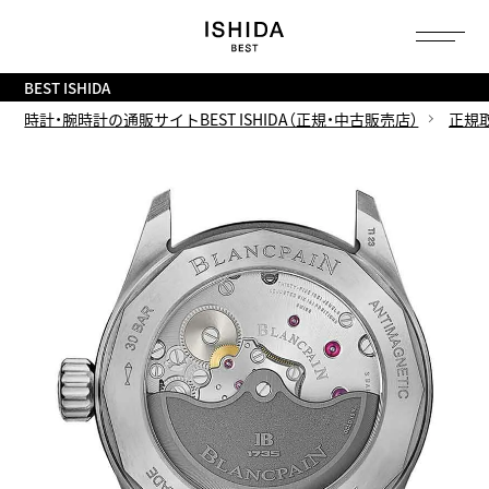
トップ
へ
BEST ISHIDA
時計・腕時計の通販サイトBEST ISHIDA（正規・中古販売店）
正規