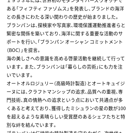
１９５３年には、世界初のモダンダイバーズウォッチで
ある「フィフティ ファゾムス」を発表し、ブランドの海洋
との長きにわたる深い関わりの歴史が始まりました。
ブランパンは、探検家や写真家、環境保護運動推進者らと
緊密な関係を築いており、海洋に関する重要な活動のサ
ポートを行い、「ブランパン オーシャン コミットメント
（BOC）」を提言。
海の美しさへの意識を高める啓蒙活動を継続して行って
います。また、ブランパンは「暮らしの芸術」にも力を注
いでいます。
オートオルロジュリー（高級時計製造）とオートキュイジ
ーヌには、クラフトマンシップの追求、品質への重視、専
門技術、真の情熱への追求という点において共通点が多
くあると考えており、獲得したミシュランの星の数が100
を超えるような素晴らしい受賞歴のあるシェフたちと特
別な絆を結んでいます。