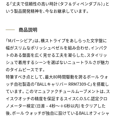
る「丈夫で信頼性の高い時計（タフ＆ディペンダブル）」と
いう製品開発精神を、今なお継承しています。
商品説明
「Mパーシビア」は、横ストライプをあしらった文字盤に
幅がスリムなポリッシュベゼルを組み合わせ、インパク
トのある盤面を広く見せる工夫を凝らした、スタイリッ
シュで着用するシーンを選ばないニュートラルさが魅力
のタイムピースです。
特筆すべき点として、最大80時間駆動を誇るボール ウォ
ッチ自社製造の「BALLキャリバー RRM7309-C」を搭載し
ています。このマニュファクチュールムーブメントは、ス
イスウオッチの精度を保証するスイスC.O.S.C.認定クロ
ノメーター検定（日差－4秒～＋6秒以内）をクリアした
後、ボール ウォッチが独自に設けているBALLオフィシャ