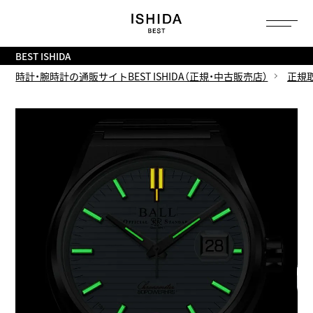
トップ
へ
BEST ISHIDA
時計・腕時計の通販サイトBEST ISHIDA（正規・中古販売店）
正規