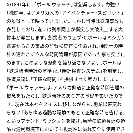
の1891年に、「ボール ウォッチ」は創業します。力強い
「機関車」はアメリカ人の「アドベンチャー・スピリット」
の象徴として映っていました。しかし当時は鉄道事故も
多発しており、遂には列車同士が衝突し大破炎上する大
惨事が発生します。創業者のウェブ・C.ボールはミシガン
鉄道からこの事故の監督検査官に任命され、機関士の時
計の遅れとずさんな時間管理が原因であった事を突き止
めます。このような悲劇を繰り返さないよう、ボールは
「鉄道標準時計の基準」と「時計検査システム」を制定し、
鉄道員達に「正確な時間」を提供すべく尽力しました。
「ボール ウォッチ」は、アメリカ鉄道に正確な時間管理の
概念をもたらし、鉄道時計のあり方の基礎を築いたので
す。現在は本社をスイスに移しながらも、創業以来変わ
らない『あらゆる過酷な環境のもとで正確な時を告げる』
というブランド・ミッションを掲げ、当時の鉄道員達の過
酷な労働環境下においても視認性に優れ安全に使用でき