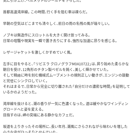
気に引き上げ、ヘルメットのシールドを下ろした。
首都高速湾岸線。この時間、行く手を阻む車は疎らだ。
早朝の空気はどこまでも清々しく、前日の雨の名残の風が瑞々しい。
ノブキは無造作にスロットルを大きく開け放ってみる。
日常の喧騒や現実を一瞬で置き去りにする、強烈な加速に昂りを感じる。
レザージャケットを激しくかすめていく風。
左手に目をやると、「リビエラ クロノグラフM0A10722」は、昇り始めた柔らかな
朝日を受け、12角形のチタン製ベゼルを鈍く、美しく輝かせていた。
そして精緻に時を刻む機械式ムーブメントの規則正しい動きが、エンジンの鼓動
と完璧にシンクロしていく。
それはまるで、日常から完全に切り離された「自分だけの濃密な時間」を証明して
いるかのようだった。
湾岸線を抜けると、潮の香りが一気に色濃くなった。道は緩やかなワインディン
グロードへと姿を変える。
目指すのは、岬の突端にある静かなカフェだ。
坂道を上りきったその場所に、長い年月、潮風にさらされながら味わいを増した
小さな店がひっそりと佇んでいた。