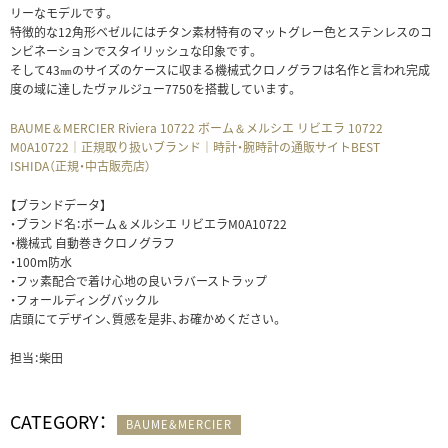
リーなモデルです。
特徴的な12角形ベゼルにはチタン素材特有のマットグレー色とステンレスのコ
ンビネーションでスタイリッシュな印象です。
そして43㎜のサイズのケースに収まる機械式クロノグラフは名作と言われ完成
度の域に達したヴァルジュー7750を搭載しています。
BAUME＆MERCIER Riviera 10722 ボーム＆メルシエ リビエラ 10722
M0A10722｜正規取り扱いブランド｜時計・腕時計の通販サイトBEST
ISHIDA（正規・中古販売店）
【ブランドデータ】
・ブランド名：ボーム＆メルシエ リビエラM0A10722
・機械式 自動巻きクロノグラフ
・100m防水
・フッ素配合で着け心地の良いラバーストラップ
・フォールディングバックル
店頭にてデザイン、質感を是非、お確かめください。
担当：柴田
CATEGORY：
BAUME&MERCIER