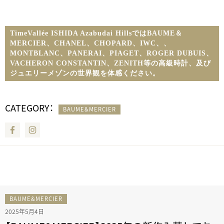
TimeVallée ISHIDA Azabudai HillsではBAUME＆
MERCIER、CHANEL、CHOPARD、IWC、
、
MONTBLANC、PANERAI、PIAGET、ROGER DUBUIS、
VACHERON CONSTANTIN、ZENITH等の高級時計、及び
ジュエリーメゾンの世界観を体感ください。
CATEGORY：
BAUME&MERCIER
Facebook
Instagram
BAUME&MERCIER
2025年5月4日