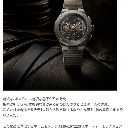
贅沢な、あまりにも贅沢な昼下がりの時間・・・
梅雨が明ける前、本格的な夏が来る前のほんのひとときの一人の休息。
冷めかけた珈琲を飲み干し、海から吹き抜ける爽やかな風を、胸の奥深くまで吸
い込んだ。
この物語に登場するボーム＆メルシエM0A10722はスポーティー＆ラグジュア