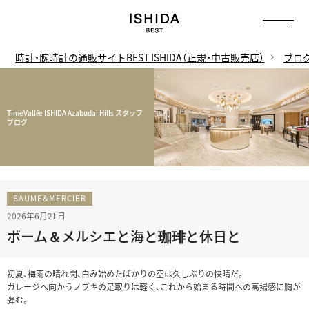
時計・腕時計の通販サイトBEST ISHIDA（正規・中古販売店）
ブロ
TimeVallée ISHIDA Azabudai Hills スタッフ
ブログ
BAUME&MERCIER
2026年6月21日
ボーム＆メルシエと海と珈琲と休日と
初夏、梅雨の晴れ間、白み始めたばかりの空は久しぶりの快晴だ。
ガレージへ向かうノブキの足取りは軽く、これから始まる時間への高揚感に胸が
弾む。