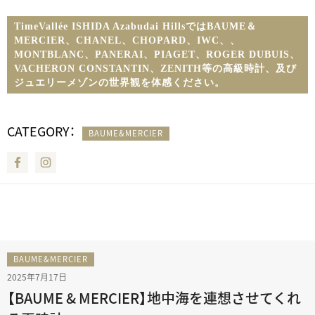
TimeVallée ISHIDA Azabudai HillsではBAUME＆
MERCIER、CHANEL、CHOPARD、IWC、
、
MONTBLANC、PANERAI、PIAGET、ROGER DUBUIS、
VACHERON CONSTANTIN、ZENITH等の高級時計、及び
ジュエリーメゾンの世界観を体感ください。
CATEGORY：
BAUME&MERCIER
Facebook
Instagram
BAUME&MERCIER
2025年7月17日
【BAUME & MERCIER】地中海を連想させてくれ