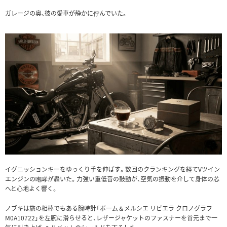
ガレージの奥、彼の愛車が静かに佇んでいた。
イグニッションキーをゆっくり手を伸ばす。数回のクランキングを経てVツイン
エンジンの咆哮が轟いた。力強い重低音の鼓動が、空気の振動を介して身体の芯
へと心地よく響く。
ノブキは旅の相棒でもある腕時計「ボーム＆メルシエ リビエラ クロノグラフ
M0A10722」を左腕に滑らせると、レザージャケットのファスナーを首元まで一