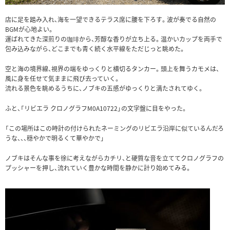
店に足を踏み入れ、海を一望できるテラス席に腰を下ろす。波が奏でる自然の
BGMが心地よい。
運ばれてきた深煎りの珈琲から、芳醇な香りが立ち上る。温かいカップを両手で
包み込みながら、どこまでも青く続く水平線をただじっと眺めた。
空と海の境界線、視界の端をゆっくりと横切るタンカー。頭上を舞うカモメは、
風に身を任せて気ままに飛び去っていく。
流れる景色を眺めるうちに、ノブキの五感がゆっくりと満たされてゆく。
ふと、「リビエラ クロノグラフM0A10722」の文字盤に目をやった。
「この場所はこの時計の付けられたネーミングのリビエラ沿岸に似ているんだろ
うな、、、穏やかで明るくて華やかで」
ノブキはそんな事を徐に考えながらカチリ、と硬質な音を立ててクロノグラフの
プッシャーを押し、流れていく豊かな時間を静かに計り始めてみる。