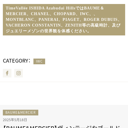
TimeVallée ISHIDA Azabudai HillsではBAUME＆
MERCIER、CHANEL、CHOPARD、IWC、
、
MONTBLANC、PANERAI、PIAGET、ROGER DUBUIS、
VACHERON CONSTANTIN、ZENITH等の高級時計、及び
ジュエリーメゾンの世界観を体感ください。
CATEGORY：
IWC
Facebook
Instagram
BAUME&MERCIER
2025年5月18日