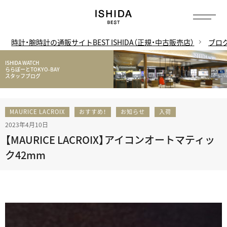
時計・腕時計の通販サイトBEST ISHIDA（正規・中古販売店）
ブロ
ISHIDA WATCH
ららぽーとTOKYO-BAY
スタッフブログ
MAURICE LACROIX
おすすめ！
お知らせ
入荷
2023年4月10日
【MAURICE LACROIX】アイコンオートマティッ
ク42mm