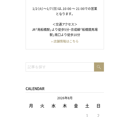
1/2（火）～1/7（日）は、10：00 ～ 21：00での営業
となります。
＜交通アクセス＞
JR「南船橋駅」より徒歩5分・京成線「船橋競馬場
駅」南口より徒歩10分
» 店舗情報はこちら
検
検
索
索:
CALENDAR
2026年8月
月
火
水
木
金
土
日
1
2