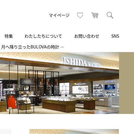
お気に入り
カート
検索
マイページ
特集
わたしたちについて
お問い合わせ
SNS
】― 月へ降り立ったBULOVAの時計 ―
R
S
T
U
V
W
X
Z
買取り・下取り・委託サービス
CSR
ヴィンテージブランド
INSTAGRAM
ISHIDA N43°（札幌）
AMIDA
TikTok
アミダ
SHIDA いいモノ Selection
ブライトリング ブティック 銀座
Arnold & Son
いモノ Gift selection
アーノルド＆サン
.s.d.(アイエスディー)
BEST VINTAGE
新宿