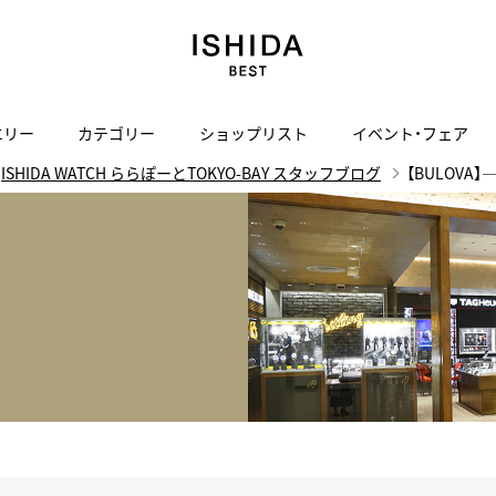
エリー
カテゴリー
ショップリスト
イベント・フェア
ISHIDA WATCH ららぽーとTOKYO-BAY スタッフブログ
【BULOVA
H
I
J
K
L
M
N
O
P
ご来店の予約
会社概要
オンライン相談
サービス
ド
BLOG
ISHIDA表参道
買取り・下取り・委託サービスについて
検索
採用情報
TRON
amazfit
X
ン
アマズフィット
ISHIDA SPECIAL EDITION
I
ヴィンテージブランド一覧はこちら
Luxury Time Lounge
 Heart
ARMINSTROM
デザイナーズ家電
い
ハート
アーミンシュトローム
日用品
i
IWC 表参道ブティック
SA
その他