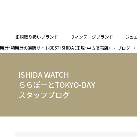
正規取り扱いブランド
ヴィンテージブランド
ジュ
時計・腕時計の通販サイトBEST ISHIDA（正規・中古販売店）
ブログ
A
B
C
D
E
F
G
代表メッセージ
お問い合わせ
YOUTUBE
正規取り扱いブラン
ISHIDA新宿
BEST VINTAGEについて
ニュースリリース
査定お申込み
ISHIDA WATCH
Accurate Form
ACCU
FACEBOOK
アキュレイトフォルム
アキュトロ
ららぽーとTOKYO-BAY
ラグジュアリーウォッチ
TimeVallée ISHIDA Azabudai Hills
スタッフブログ
ANGEL CLOVER
Angel
ウォッチ
エンジェルクローバー
エンジェル
LINE
スマートウォッチ
ブライトリング ブティック GINZA SIX
ASTRON
ATTE
ジュエリー
アストロン
アテッサ