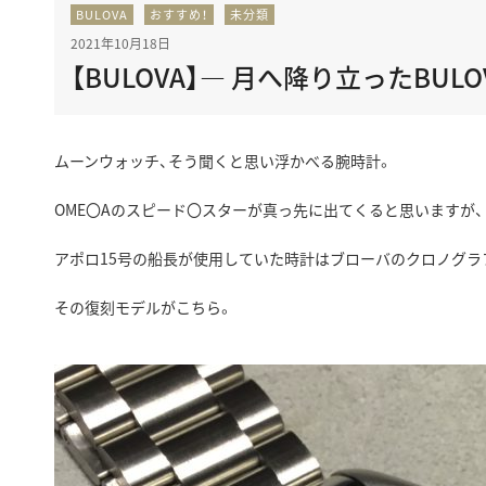
BULOVA
おすすめ！
未分類
BEST VINTAGE
グランフロント大阪
2021年10月18日
【BULOVA】― 月へ降り立ったBULO
ムーンウォッチ、そう聞くと思い浮かべる腕時計。
OME〇Aのスピード〇スターが真っ先に出てくると思いますが、
アポロ15号の船長が使用していた時計はブローバのクロノグラ
その復刻モデルがこちら。