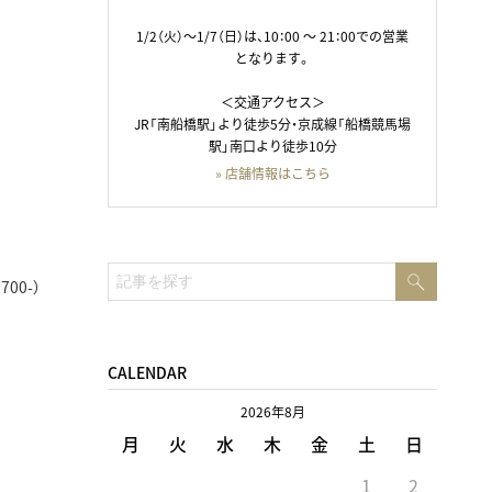
1/2（火）～1/7（日）は、10：00 ～ 21：00での営業
となります。
＜交通アクセス＞
JR「南船橋駅」より徒歩5分・京成線「船橋競馬場
駅」南口より徒歩10分
» 店舗情報はこちら
検
検
00-）
索
索:
CALENDAR
2026年8月
月
火
水
木
金
土
日
1
2