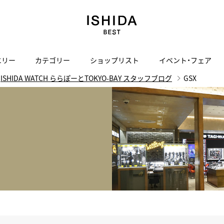
エリー
カテゴリー
ショップリスト
イベント・フェア
ISHIDA WATCH ららぽーとTOKYO-BAY スタッフブログ
GSX
H
I
J
K
L
M
N
O
P
ご来店の予約
会社概要
オンライン相談
サービス
ド
BLOG
ISHIDA表参道
買取り・下取り・委託サービスについて
検索
採用情報
TRON
amazfit
X
ン
アマズフィット
ISHIDA SPECIAL EDITION
I
ヴィンテージブランド一覧はこちら
Luxury Time Lounge
 Heart
ARMINSTROM
デザイナーズ家電
い
ハート
アーミンシュトローム
日用品
i
IWC 表参道ブティック
SA
その他