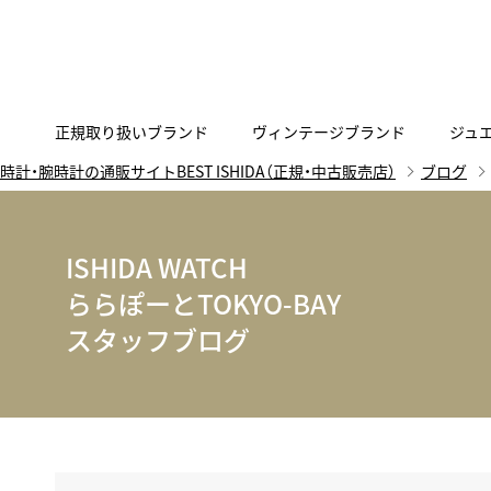
正規取り扱いブランド
ヴィンテージブランド
ジュ
時計・腕時計の通販サイトBEST ISHIDA（正規・中古販売店）
ブログ
A
B
C
D
E
F
G
代表メッセージ
お問い合わせ
YOUTUBE
正規取り扱いブラン
ISHIDA新宿
BEST VINTAGEについて
ニュースリリース
査定お申込み
ISHIDA WATCH
Accurate Form
ACCU
FACEBOOK
アキュレイトフォルム
アキュトロ
ららぽーとTOKYO-BAY
ラグジュアリーウォッチ
TimeVallée ISHIDA Azabudai Hills
スタッフブログ
ANGEL CLOVER
Angel
ウォッチ
エンジェルクローバー
エンジェル
LINE
スマートウォッチ
ブライトリング ブティック GINZA SIX
ASTRON
ATTE
ジュエリー
アストロン
アテッサ