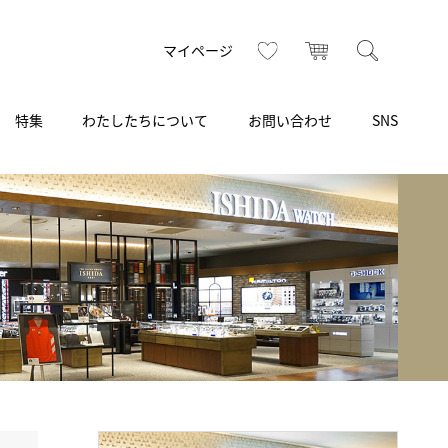
お気に入り
カート
検索
マイページ
特集
わたしたちについて
お問い合わせ
SNS
R
S
T
U
V
W
X
Z
買取り・下取り・委託サービス
CSR
ヴィンテージブランド
INSTAGRAM
ISHIDA N43°（札幌）
AMIDA
TikTok
アミダ
SHIDA いいモノ Selection
ブライトリング ブティック 銀座
Arnold & Son
いモノ Gift selection
アーノルド＆サン
.s.d.(アイエスディー)
BEST VINTAGE
新宿