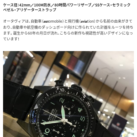
ケース径：42mm／100M防水／80時間パワーリザーブ／SSケース・セラミック
ベゼル・アリゲーターストラップ
オータヴィアは、自動車（
omobile）と飛行機（
tion）から名前の由来がきて
aut
avia
おり、自動車や航空機のダッシュボード向けに作られていた計器をルーツを持ち
ます。誕生から60年の月日が流れ、こちらの新作も視認性が高いデザインになっ
ています！