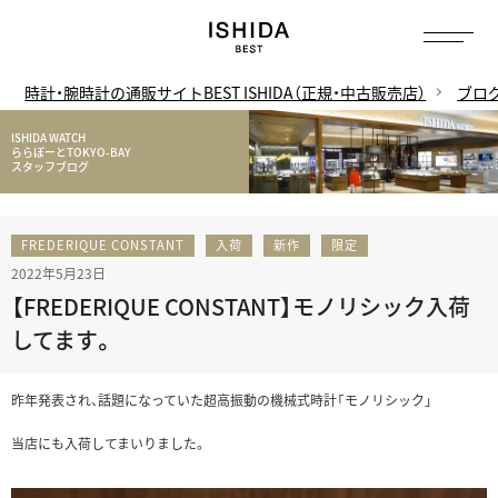
時計・腕時計の通販サイトBEST ISHIDA（正規・中古販売店）
ブロ
ISHIDA WATCH
ららぽーとTOKYO-BAY
スタッフブログ
FREDERIQUE CONSTANT
入荷
新作
限定
2022年5月23日
【FREDERIQUE CONSTANT】モノリシック入荷
してます。
昨年発表され、話題になっていた超高振動の機械式時計「モノリシック」
当店にも入荷してまいりました。