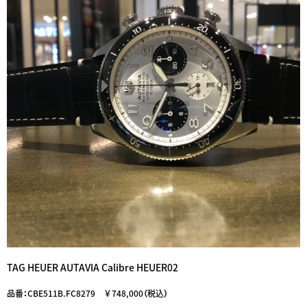
TAG HEUER AUTAVIA Calibre HEUER02
品番：CBE511B.FC8279 ￥748,000（税込）