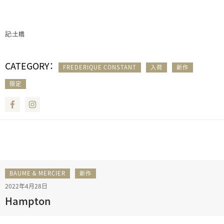
記:土橋
CATEGORY：
FREDERIQUE CONSTANT
入荷
新作
限定
Facebook
Instagram
BAUME & MERCIER
新作
2022年4月28日
Hampton