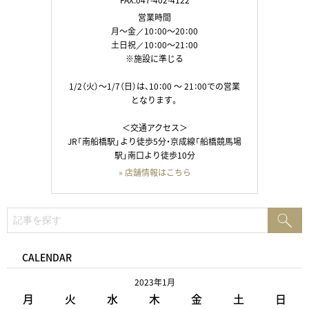
FAX:047-402-4122
営業時間
月～金／10：00～20：00
土日祝／10：00～21：00
※施設に準じる
1/2（火）～1/7（日）は、10：00 ～ 21：00での営業
となります。
＜交通アクセス＞
JR「南船橋駅」より徒歩5分・京成線「船橋競馬場
駅」南口より徒歩10分
» 店舗情報はこちら
検
検
索:
索
CALENDAR
2023年1月
月
火
水
木
金
土
日