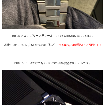
BR 05 クロノ ブルー スティール BR 05 CHRONO BLUE STEEL
品番:BR05C-BU-ST/SST ¥803,000（税込）
→￥869,000（税込）６.6万円ＵＰ！
BR05シリーズだけでなく、BR03も価格改定対象モデルです。