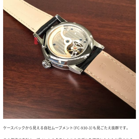
ケースバックから見える自社ムーブメント〔FC-930-3〕も見ごたえ抜群です。