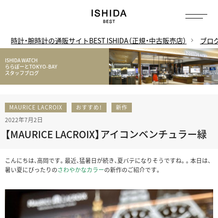
時計・腕時計の通販サイトBEST ISHIDA（正規・中古販売店）
ブロ
ISHIDA WATCH
ららぽーとTOKYO-BAY
スタッフブログ
MAURICE LACROIX
おすすめ！
新作
2022年7月2日
【MAURICE LACROIX】アイコンベンチュラー緑
こんにちは、高岡です。最近、猛暑日が続き、夏バテになりそうですね。。本日は、
暑い夏にぴったりの
さわやかなカラー
の新作のご紹介です。