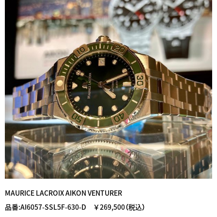
MAURICE LACROIX AIKON VENTURER
品番:AI6057-SSL5F-630-D ￥269,500（税込）