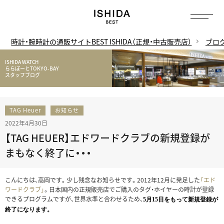
時計・腕時計の通販サイトBEST ISHIDA（正規・中古販売店）
ブロ
ISHIDA WATCH
ららぽーとTOKYO-BAY
スタッフブログ
TAG Heuer
お知らせ
2022年4月30日
【TAG HEUER】エドワードクラブの新規登録が
まもなく終了に・・・
こんにちは、高岡です。少し残念なお知らせです。2012年12月に発足した
「エド
ワードクラブ」
。日本国内の正規販売店でご購入のタグ・ホイヤーの時計が登録
できるプログラムですが、世界水準と合わせるため、
5月15日をもって新規登録が
終了になります。