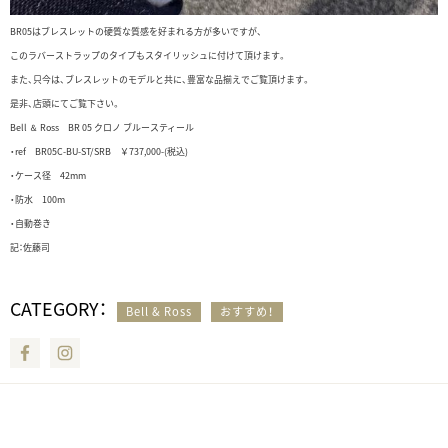
BR05はブレスレットの硬質な質感を好まれる方が多いですが、
このラバーストラップのタイプもスタイリッシュに付けて頂けます。
また、只今は、ブレスレットのモデルと共に、豊富な品揃えでご覧頂けます。
是非、店頭にてご覧下さい。
Bell ＆ Ross BR 05 クロノ ブルースティール
・ref BR05C-BU-ST/SRB ￥737,000-(税込)
・ケース径 42mm
・防水 100m
・自動巻き
記：佐藤司
CATEGORY：
Bell & Ross
おすすめ！
Facebook
Instagram