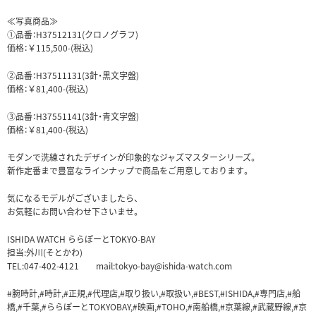
≪写真商品≫
①品番：H37512131(クロノグラフ)
価格：￥115,500-(税込)
②品番：H37511131(3針・黒文字盤)
価格：￥81,400-(税込)
③品番：H37551141(3針・青文字盤)
価格：￥81,400-(税込)
モダンで洗練されたデザインが印象的なジャズマスターシリーズ。
新作定番まで豊富なラインナップで商品をご用意しております。
気になるモデルがございましたら、
お気軽にお問い合わせ下さいませ。
ISHIDA WATCH ららぽーとTOKYO-BAY
担当:外川(そとかわ)
TEL:047-402-4121 mail:tokyo-bay@ishida-watch.com
#腕時計,#時計,#正規,#代理店,#取り扱い,#取扱い,#BEST,#ISHIDA,#専門店,#船
橋,#千葉,#ららぽーとTOKYOBAY,#映画,#TOHO,#南船橋,#京葉線,#武蔵野線,#京