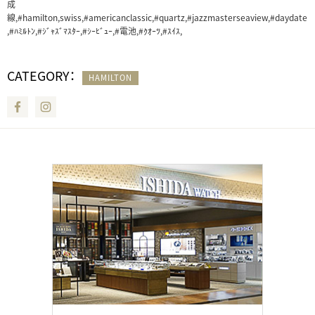
成
線,#hamilton,swiss,#americanclassic,#quartz,#jazzmasterseaview,#daydate
,#ﾊﾐﾙﾄﾝ,#ｼﾞｬｽﾞﾏｽﾀｰ,#ｼｰﾋﾞｭｰ,#電池,#ｸｵｰﾂ,#ｽｲｽ,
CATEGORY：
HAMILTON
Facebook
Instagram