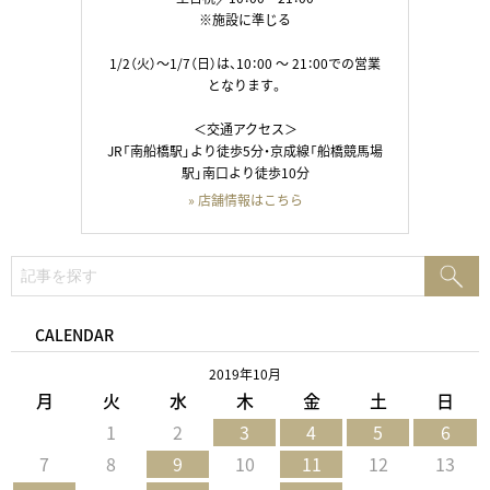
※施設に準じる
1/2（火）～1/7（日）は、10：00 ～ 21：00での営業
となります。
＜交通アクセス＞
JR「南船橋駅」より徒歩5分・京成線「船橋競馬場
駅」南口より徒歩10分
» 店舗情報はこちら
検
検
索:
索
CALENDAR
2019年10月
月
火
水
木
金
土
日
1
2
3
4
5
6
7
8
9
10
11
12
13