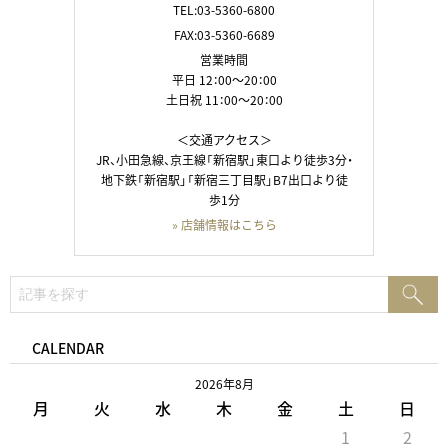
TEL:03-5360-6800
FAX:03-5360-6689
営業時間
平日 12：00～20：00
土日祝 11：00～20：00
＜交通アクセス＞
JR、小田急線、京王線「新宿駅」東口より徒歩3分・
地下鉄「新宿駅」「新宿三丁目駅」B7出口より徒
歩1分
» 店舗情報はこちら
検
検
索:
索
CALENDAR
2026年8月
月
火
水
木
金
土
日
1
2