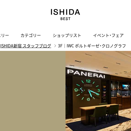
エリー
カテゴリー
ショップリスト
イベント・フェア
ISHIDA新宿 スタッフブログ
3F｜IWC ポルトギーゼ・クロノグラフ レ
H
I
J
K
L
M
N
O
P
ご来店の予約
会社概要
オンライン相談
サービス
ド
BLOG
ISHIDA表参道
買取り・下取り・委託サービスについて
検索
採用情報
TRON
amazfit
X
ン
アマズフィット
ISHIDA SPECIAL EDITION
I
ヴィンテージブランド一覧はこちら
Luxury Time Lounge
 Heart
ARMINSTROM
デザイナーズ家電
い
ハート
アーミンシュトローム
日用品
i
IWC 表参道ブティック
SA
その他