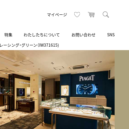
お気に入り
カート
検索
マイページ
特集
わたしたちについて
お問い合わせ
SNS
ーシング・グリーン（IW371615)
R
S
T
U
V
W
X
Z
買取り・下取り・委託サービス
CSR
ヴィンテージブランド
INSTAGRAM
ISHIDA N43°（札幌）
AMIDA
TikTok
アミダ
SHIDA いいモノ Selection
ブライトリング ブティック 銀座
Arnold & Son
いモノ Gift selection
アーノルド＆サン
.s.d.(アイエスディー)
BEST VINTAGE
新宿