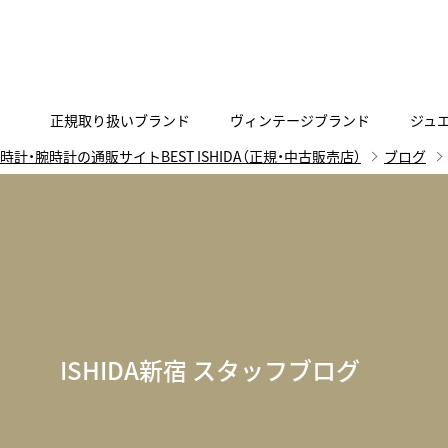
正規取り扱いブランド
ヴィンテージブランド
ジュ
時計・腕時計の通販サイトBEST ISHIDA（正規・中古販売店）
ブログ
A
B
C
D
E
F
G
代表メッセージ
お問い合わせ
YOUTUBE
正規取り扱いブラン
ISHIDA新宿
BEST VINTAGEについて
ニュースリリース
査定お申込み
Accurate Form
ACCU
FACEBOOK
アキュレイトフォルム
アキュトロ
ラグジュアリーウォッチ
TimeVallée ISHIDA Azabudai Hills
ANGEL CLOVER
Angel
ウォッチ
エンジェルクローバー
エンジェル
LINE
スマートウォッチ
ISHIDA新宿 スタッフブログ
ブライトリング ブティック GINZA SIX
ASTRON
ATTE
ジュエリー
アストロン
アテッサ