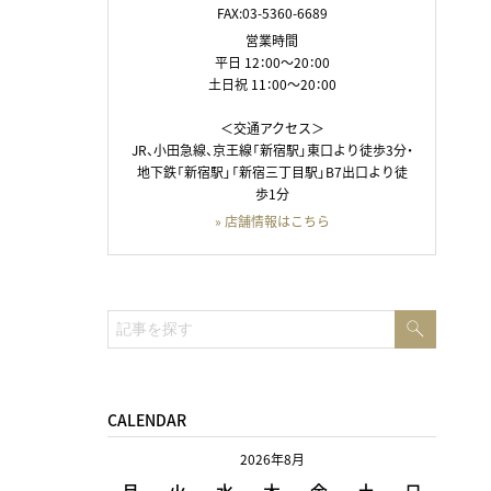
FAX:03-5360-6689
営業時間
平日 12：00～20：00
土日祝 11：00～20：00
＜交通アクセス＞
JR、小田急線、京王線「新宿駅」東口より徒歩3分・
地下鉄「新宿駅」「新宿三丁目駅」B7出口より徒
歩1分
» 店舗情報はこちら
検
検
索
索:
CALENDAR
2026年8月
月
火
水
木
金
土
日