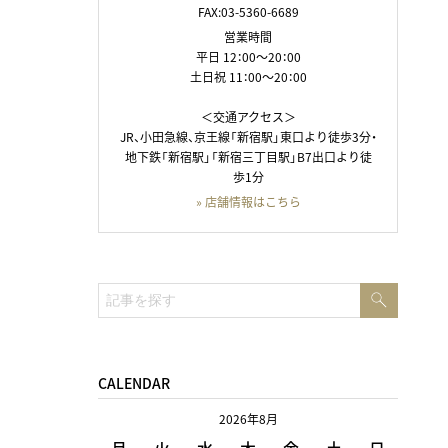
FAX:03-5360-6689
営業時間
平日 12：00～20：00
土日祝 11：00～20：00
＜交通アクセス＞
JR、小田急線、京王線「新宿駅」東口より徒歩3分・
地下鉄「新宿駅」「新宿三丁目駅」B7出口より徒
歩1分
» 店舗情報はこちら
検
検
索
索:
CALENDAR
2026年8月
月
火
水
木
金
土
日