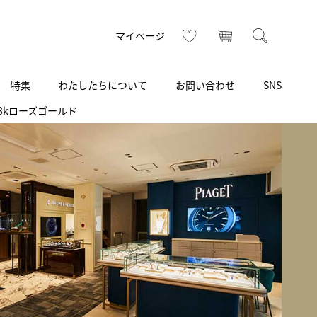
お気に入り
カート
検索
マイページ
特集
わたしたちについて
お問い合わせ
SNS
18kローズゴールド
R
S
T
U
V
W
X
Z
買取り・下取り・委託サービス
CSR
ヴィンテージブランド
INSTAGRAM
ISHIDA N43°（札幌）
AMIDA
TikTok
アミダ
SHIDA いいモノ Selection
ブライトリング ブティック 銀座
Arnold & Son
いモノ Gift selection
アーノルド＆サン
.s.d.(アイエスディー)
BEST VINTAGE
新宿