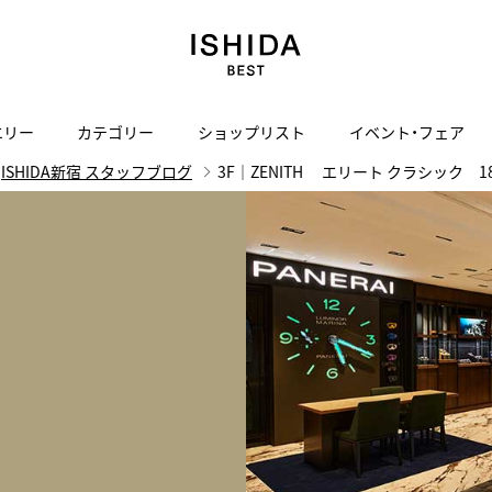
エリー
カテゴリー
ショップリスト
イベント・フェア
ISHIDA新宿 スタッフブログ
3F｜ZENITH エリート クラシック 
H
I
J
K
L
M
N
O
P
ご来店の予約
会社概要
オンライン相談
サービス
ド
BLOG
ISHIDA表参道
買取り・下取り・委託サービスについて
検索
採用情報
TRON
amazfit
X
ン
アマズフィット
ISHIDA SPECIAL EDITION
I
ヴィンテージブランド一覧はこちら
Luxury Time Lounge
 Heart
ARMINSTROM
デザイナーズ家電
い
ハート
アーミンシュトローム
日用品
i
IWC 表参道ブティック
SA
その他