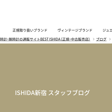
正規取り扱いブランド
ヴィンテージブランド
ジュ
時計・腕時計の通販サイトBEST ISHIDA（正規・中古販売店）
ブログ
A
B
C
D
E
F
G
代表メッセージ
お問い合わせ
YOUTUBE
正規取り扱いブラン
ISHIDA新宿
BEST VINTAGEについて
ニュースリリース
査定お申込み
Accurate Form
ACCU
FACEBOOK
アキュレイトフォルム
アキュトロ
ラグジュアリーウォッチ
TimeVallée ISHIDA Azabudai Hills
ANGEL CLOVER
Angel
ウォッチ
エンジェルクローバー
エンジェル
LINE
スマートウォッチ
ISHIDA新宿 スタッフブログ
ブライトリング ブティック GINZA SIX
ASTRON
ATTE
ジュエリー
アストロン
アテッサ