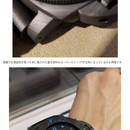
暗闇でも視認性を保つために施された蓄光塗料のスーパールミノバ®が立体になっているのも特徴です。