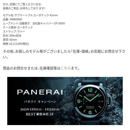
ぜひ、店頭にてご覧くださいませ。
皆様のご来店、お待ちしており ます！
モデル名：サブマーシブル カーボテック 42ｍｍ
品番： PAM00960
ムーブメント：自動巻き 自社製キャリバー OP XXXIV
ケース素材：カーボテック
ストラップ：ラバー
防水：300ｍ防水
直径：42mm
価格：¥2,112,000(税込)
その他、お探しのモデル等がございましたら「在庫・価格」お気軽にお問合せ下さ
い。
商品のお問合せまたは、在庫確認等は
こちら
まで。