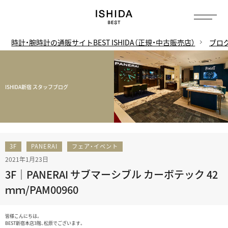
時計・腕時計の通販サイトBEST ISHIDA（正規・中古販売店）
ブロ
ISHIDA新宿 スタッフブログ
3F
PANERAI
フェア・イベント
2021年1月23日
3F｜PANERAI サブマーシブル カーボテック 42
ｍｍ/PAM00960
皆様こんにちは。
BEST新宿本店3階、松原でございます。