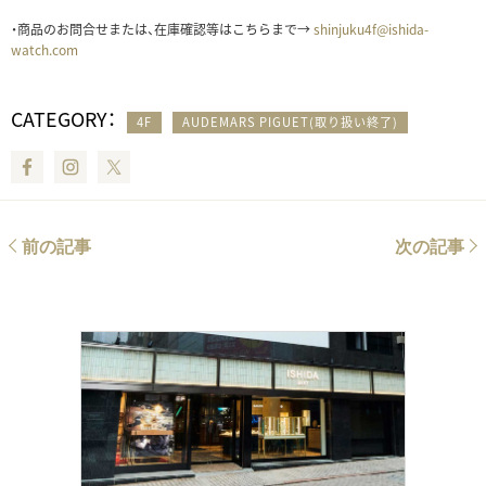
・商品のお問合せまたは、在庫確認等はこちらまで→
shinjuku4f@ishida-
watch.com
CATEGORY：
4F
AUDEMARS PIGUET(取り扱い終了)
Facebook
Instagram
Twitter
前の記事
次の記事